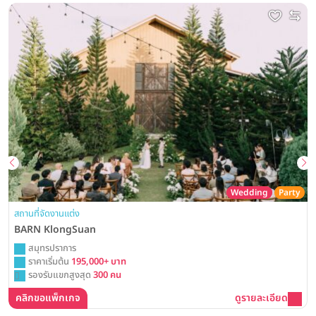
Wedding
Party
สถานที่จัดงานแต่ง
BARN KlongSuan
สมุทรปราการ
ราคาเริ่มต้น
195,000+ บาท
รองรับแขกสูงสุด
300 คน
คลิกขอแพ็กเกจ
ดูรายละเอียด