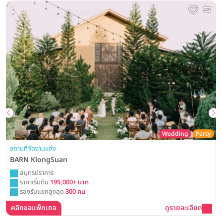
Wedding
Party
สถานที่จัดงานแต่ง
BARN KlongSuan
สมุทรปราการ
ราคาเริ่มต้น
195,000+ บาท
รองรับแขกสูงสุด
300 คน
คลิกขอแพ็กเกจ
ดูรายละเอียด