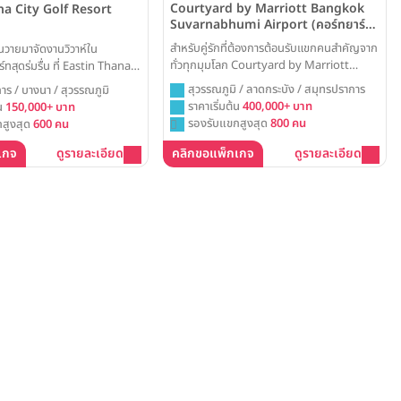
Courtyard by Marriott Bangkok
na City Golf Resort
Suvarnabhumi Airport (คอร์ทยาร์ด
บาย แมริออท กรุงเทพฯ สุวรรณภูมิ แอร์
สำหรับคู่รักที่ต้องการต้อนรับแขกคนสำคัญจาก
่นวายมาจัดงานวิวาห์ใน
พอร์ท)
ทั่วทุกมุมโลก Courtyard by Marriott
ทสุดร่มรื่น ที่ Eastin Thana
Bangkok Suvarnabhumi Airport คือจุด
ort Bangkok ไม่ว่าจะเป็นงาน
สุวรรณภูมิ / ลาดกระบัง / สมุทรปราการ
าร / บางนา / สุวรรณภูมิ
เริ่มต้นที่สมบูรณ์แบบ ด้วยห้องบอลรูมใหม่และ
นห้องบอลรูมโอ่โถง ที่นี่พร้อม
ราคาเริ่มต้น
400,000+ บาท
้น
150,000+ บาท
สวนสวย ที่พร้อมมอบความประทับใจตั้งแต่
ความผ่อนคลายให้แก่คู่บ่าวสาว
รองรับแขกสูงสุด
800 คน
สูงสุด
600 คน
วินาทีแรก
เกจ
ดูรายละเอียด
คลิกขอแพ็กเกจ
ดูรายละเอียด