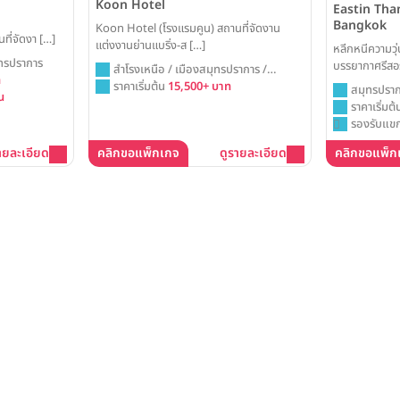
Koon Hotel
Eastin Tha
Bangkok
Koon Hotel (โรงแรมคูน) สถานที่จัดงาน
ี่จัดงา […]
แต่งงานย่านแบริ่ง-ส […]
หลีกหนีความวุ
ุทรปราการ
บรรยากาศรีสอร์
สำโรงเหนือ / เมืองสมุทรปราการ /
ท
City Golf Res
สมุทรปราการ
ราคาเริ่มต้น
15,500+ บาท
สมุทรปราก
น
ในสวนสวย หรือใ
ราคาเริ่มต
มอบความสุขและ
รองรับแขก
และแขกทุกคน
ายละเอียด
คลิกขอแพ็กเกจ
ดูรายละเอียด
คลิกขอแพ็ก