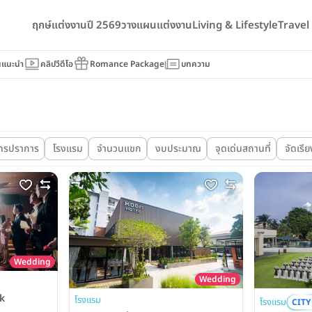
ฤกษ์แต่งงานปี 2569
วางแผนแต่งงาน
Living & Lifestyle
Trave
นแนะนำ
คลิปวีดีโอ
Romance Package
บทความ
ทรปราการ
โรงแรม
จำนวนแขก
งบประมาณ
จุดเด่นสถานที่
จัดเรี
Wedding
Wedding
k
โรงแรม
โรงแรม
CITY