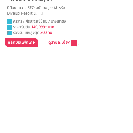
นี่คือบทความ SEO ฉบับสมบูรณ์สำหรับ
Divalux Resort & […]
ศรีวารี / ศีรษะจรเข้น้อย / บางเสาธง
ราคาเริ่มต้น
149,999+ บาท
รองรับแขกสูงสุด
300 คน
คลิกขอแพ็กเกจ
ดูรายละเอียด