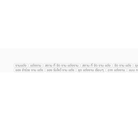
เลือก
1
รายการ
งานแต่ง
แต่งงาน
สถาน ที่ จัด งาน แต่งงาน
สถาน ที่ จัด งาน แต่ง
จัด งาน แต่ง
ฤ
ของ ชำร่วย งาน แต่ง
ของ รับไหว้ งาน แต่ง
ชุด แต่งงาน เรียบๆ
ฉาก แต่งงาน
แบบ กา
The Eros Grand Wedding
Baan Dusit Thani
รัตนพิมาน
Tango Woods Stud
Gaysorn Urban Resort
Kimpton Maa-Lai Bangkok
Grande Centre Point
The Peninsula Bangkok
TRUE ICON HALL
Reignwood Park
Graph Hotel
Courtyard
Conrad Bangkok
Hotel Nikko
The Sukosol
Millennium Hilt
Alexander Hotel
Crowne Plaza
Avana Grand Hotel and Convention Centr
Dusit Gourmet Event
Shanghai Mansion
RARIN
Novotel Siam Square
Centara Grand
Montien Riverside
Anantara Riverside
Century Park
G
Eastin Grand Hotel Sathorn
Prince Palace Hotel Bangkok
Tolani กุยบุรี
P
Arnoma Grand Bangkok
Radisson Blu Plaza Bangkok
ANA ANAN พัทยา
The Berkeley
AVANI+ Riverside Bangkok Hotel
ibis Styles
Hotel Nikko ชลบ
Marrakesh Hua Hin Resort & Spa
Hilton สุขุมวิท
Avani+ หัวหิน
S31 Sukhum
Chatrium Riverside Bangkok
My Beach Resort ภูเก็ต
Korean Artiz Studio 