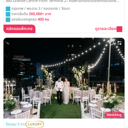
สีสัน Grande Centre Point Terminal 21 คือสถานที่จัดงานแต่งที่ตอบโจทย์
ด้วยทำเลที่เชื่อมต่อทุกการเดินทางและห้องบอลรูมที่เห็นวิวเมืองที่มีชีวิตชีวา
กรุงเทพ / พระราม 3 / คลองเตย / วัฒนา
ราคาเริ่มต้น
260,000+ บาท
รองรับแขกสูงสุด
400 คน
คลิกขอแพ็กเกจ
ดูรายละเอียด
Wedding
โรงแรม 5 ดาว
LUXURY