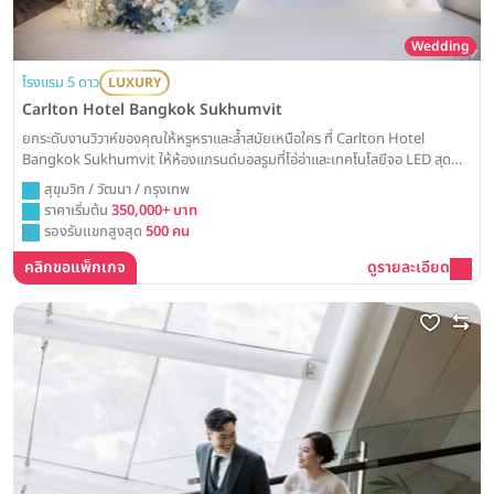
Wedding
โรงแรม 5 ดาว
LUXURY
Carlton Hotel Bangkok Sukhumvit
ยกระดับงานวิวาห์ของคุณให้หรูหราและล้ำสมัยเหนือใคร ที่ Carlton Hotel
Bangkok Sukhumvit ให้ห้องแกรนด์บอลรูมที่โอ่อ่าและเทคโนโลยีจอ LED สุด
อลังการ เป็นส่วนหนึ่งในการสร้างสรรค์โมเมนต์ที่น่าตื่นตาตื่นใจและน่าจดจำที่สุดใน
สุขุมวิท / วัฒนา / กรุงเทพ
ชีวิตคุณ
ราคาเริ่มต้น
350,000+ บาท
รองรับแขกสูงสุด
500 คน
คลิกขอแพ็กเกจ
ดูรายละเอียด