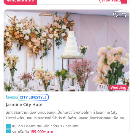
คลิกขอแพ็กเกจ
ดูรายละเอียด
Wedding
โรงแรม
CITY LIFESTYLE
Jasmine City Hotel
สร้างสรรค์งานแต่งงานที่อบอุ่นและเป็นกันเองใจกลางอโศก ที่ Jasmine City
Hotel พร้อมมอบประสบการณ์ที่น่าประทับใจด้วยห้องจัดเลี้ยงวิวสวยและแพ็คเกจที่
คุ้มค่า ให้วันสำคัญของคุณเต็มไปด้วยรอยยิ้มและความสุข
สุขุมวิท / คลองเตยเหนือ / วัฒนา / กรุงเทพ
ราคาเริ่มต้น
159,000+ บาท