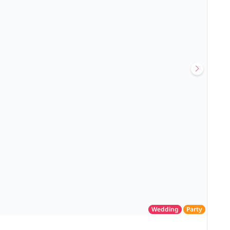
Wedding
Party
โรงแรม