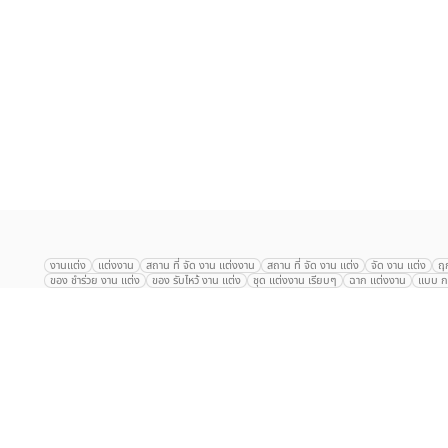
เลือก
1
รายการ
งานแต่ง
แต่งงาน
สถาน ที่ จัด งาน แต่งงาน
สถาน ที่ จัด งาน แต่ง
จัด งาน แต่ง
ฤ
ของ ชำร่วย งาน แต่ง
ของ รับไหว้ งาน แต่ง
ชุด แต่งงาน เรียบๆ
ฉาก แต่งงาน
แบบ กา
The Eros Grand Wedding
Baan Dusit Thani
รัตนพิมาน
Tango Woods Stud
Gaysorn Urban Resort
Kimpton Maa-Lai Bangkok
Grande Centre Point
The Peninsula Bangkok
TRUE ICON HALL
Reignwood Park
Graph Hotel
Courtyard
Conrad Bangkok
Hotel Nikko
The Sukosol
Millennium Hilt
Alexander Hotel
Crowne Plaza
Avana Grand Hotel and Convention Centr
Dusit Gourmet Event
Shanghai Mansion
RARIN
Novotel Siam Square
Centara Grand
Montien Riverside
Anantara Riverside
Century Park
G
Eastin Grand Hotel Sathorn
Prince Palace Hotel Bangkok
Tolani กุยบุรี
P
Arnoma Grand Bangkok
Radisson Blu Plaza Bangkok
ANA ANAN พัทยา
The Berkeley
AVANI+ Riverside Bangkok Hotel
ibis Styles
Hotel Nikko ชลบ