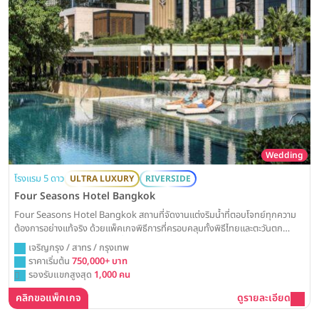
Wedding
โรงแรม 5 ดาว
ULTRA LUXURY
RIVERSIDE
Four Seasons Hotel Bangkok
Four Seasons Hotel Bangkok สถานที่จัดงานแต่งริมน้ำที่ตอบโจทย์ทุกความ
ต้องการอย่างแท้จริง ด้วยแพ็คเกจพิธีการที่ครอบคลุมทั้งพิธีไทยและตะวันตก
พร้อมรายละเอียดค่าใช้จ่ายขั้นต่ำสำหรับงานเลี้ยงกลางวันและเย็น Weddinglist
เจริญกรุง / สาทร / กรุงเทพ
รวบรวมข้อมูลราคาแพ็คเกจทั้งหมดมาให้ครบ จบในที่เดียว
ราคาเริ่มต้น
750,000+ บาท
รองรับแขกสูงสุด
1,000 คน
คลิกขอแพ็กเกจ
ดูรายละเอียด