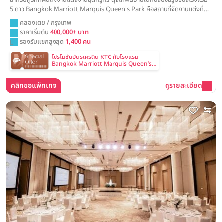
สำหรับคู่รักที่ฝันถึงงานแต่งงานสุดหรูหราดุจเทพนิยายในห้องบอลรูมของโรงแรม
5 ดาว Bangkok Marriott Marquis Queen's Park คือสถานที่จัดงานแต่งที่
เนรมิตความฝันนั้นให้เป็นจริง ด้วยห้องแกรนด์บอลรูมโอ่โถงสง่างาม พร้อมบริการ
คลองเตย / กรุงเทพ
วางแผนและจัดงานแต่งงานอย่างมืออาชีพเพื่อวันสำคัญที่สมบูรณ์แบบที่สุด
ราคาเริ่มต้น
400,000+ บาท
รองรับแขกสูงสุด
1,400 คน
โปรโมชั่นบัตรเครดิต KTC กับโรงแรม
Bangkok Marriott Marquis Queen’s
Park
คลิกขอแพ็กเกจ
ดูรายละเอียด