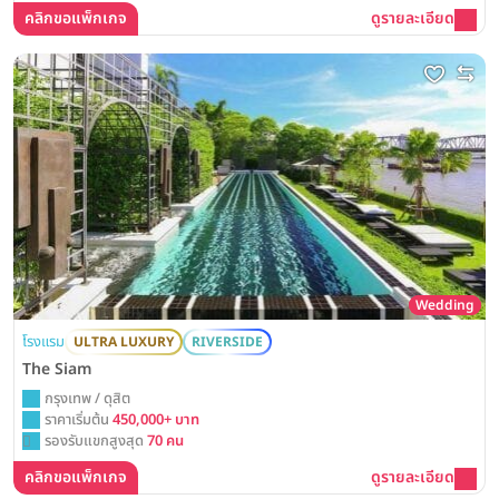
คลิกขอแพ็กเกจ
ดูรายละเอียด
Wedding
โรงแรม
ULTRA LUXURY
RIVERSIDE
The Siam
กรุงเทพ / ดุสิต
ราคาเริ่มต้น
450,000+ บาท
รองรับแขกสูงสุด
70 คน
คลิกขอแพ็กเกจ
ดูรายละเอียด