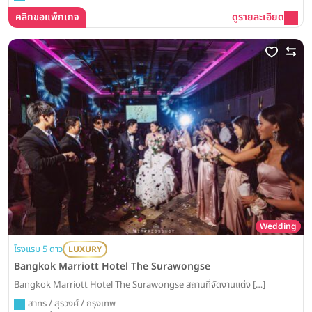
คลิกขอแพ็กเกจ
ดูรายละเอียด
Wedding
โรงแรม 5 ดาว
LUXURY
Bangkok Marriott Hotel The Surawongse
Bangkok Marriott Hotel The Surawongse สถานที่จัดงานแต่ง […]
สาทร / สุรวงศ์ / กรุงเทพ