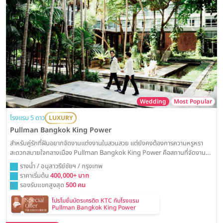
Wedding
Most Popular
โรงแรม 5 ดาว
LUXURY
Pullman Bangkok King Power
สำหรับคู่รักที่ฝันอยากจัดงานแต่งงานในสวนสวย แต่ยังคงต้องการความหรูหรา
สะดวกสบายใจกลางเมือง Pullman Bangkok King Power คือสถานที่จัดงาน
แต่งที่ตอบโจทย์อย่างลงตัว ด้วยพื้นที่สวนสวยบรรยากาศรีสอร์ทและห้องบอลรูมสุด
รางน้ำ / อนุสาวรีย์ชัยฯ / กรุงเทพ
หรู พร้อมเปลี่ยนทุกความฝันให้กลายเป็นวันวิวาห์ที่น่าจดจำ
ราคาเริ่มต้น
400,000+ บาท
รองรับแขกสูงสุด
500 คน
โปรโมชั่นบัตรเครดิต KTC กับโรงแรม
Pullman Bangkok King Power