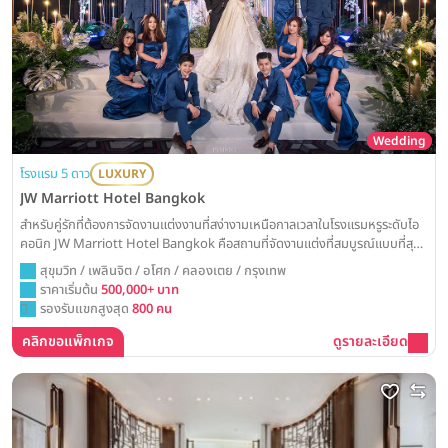
Wedding
โรงแรม 5 ดาว
LUXURY
JW Marriott Hotel Bangkok
สำหรับคู่รักที่ต้องการจัดงานแต่งงานที่สง่างามเหนือกาลเวลาในโรงแรมหรูระดับไอ
คอนิก JW Marriott Hotel Bangkok คือสถานที่จัดงานแต่งที่สมบูรณ์แบบที่สุด
ด้วยชื่อเสียงด้านบริการที่เป็นเลิศและห้องแกรนด์บอลรูมสุดคลาสสิก พร้อมมอบ
สุขุมวิท / เพลินจิต / อโศก / คลองเตย / กรุงเทพ
ประสบการณ์วันวิวาห์อันน่าประทับใจและตราตรึงในความทรงจำตลอดไป
ราคาเริ่มต้น
500,000+ บาท
รองรับแขกสูงสุด
800 คน
คลิกขอแพ็กเกจ
ดูรายละเอียด