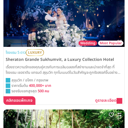
Wedding
Most Popular
โรงแรม 5 ดาว
LUXURY
Sheraton Grande Sukhumvit, a Luxury Collection Hotel
เรื่องราวความรักของคุณคู่ควรกับการเฉลิมฉลองที่สง่างามและน่าจดจำที่สุด ที่
โรงแรม เชอราตัน แกรนด์ สุขุมวิท ทุกโมเมนต์ในวันสำคัญจะถูกรังสรรค์ขึ้นอย่าง
วิจิตรบรรจง ด้วยมนต์เสน่ห์ของห้องแกรนด์บอลรูมสุดคลาสสิก พร้อมบริการเหนือ
สุขุมวิท / อโศก / กรุงเทพ
ระดับ ณ แลนด์มาร์คใจกลางกรุงเทพฯ ที่จะสร้างความประทับใจให้แก่แขกผู้มีเกียรติ
ราคาเริ่มต้น
400,000+ บาท
ทุกคน
รองรับแขกสูงสุด
500 คน
คลิกขอแพ็กเกจ
ดูรายละเอียด