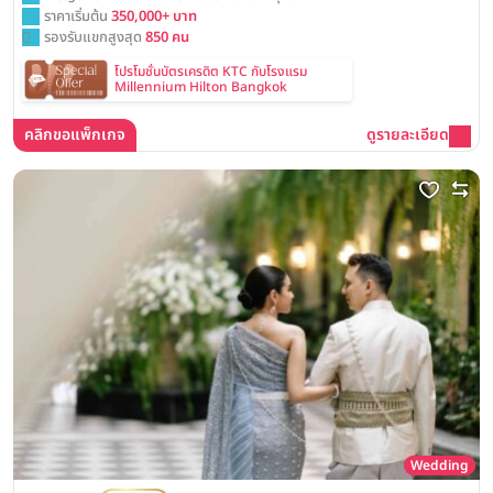
ราคาเริ่มต้น
350,000+ บาท
รองรับแขกสูงสุด
850 คน
โปรโมชั่นบัตรเครดิต KTC กับโรงแรม
Millennium Hilton Bangkok
คลิกขอแพ็กเกจ
ดูรายละเอียด
Wedding