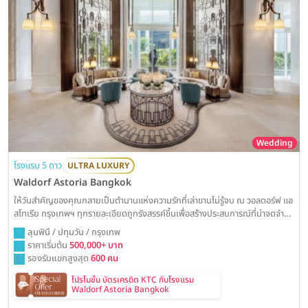
Wedding
โรงแรม 5 ดาว
ULTRA LUXURY
Waldorf Astoria Bangkok
ให้วันสำคัญของคุณกลายเป็นตำนานแห่งความรักที่เล่าขานไม่รู้จบ ณ วอลดอร์ฟ แอ
สโทเรีย กรุงเทพฯ ทุกรายละเอียดถูกรังสรรค์ขึ้นเพื่อสร้างประสบการณ์ที่น่าจดจำ
อย่างแท้จริง ท่ามกลางความงดงามของห้องบอลรูมสไตล์อาร์ตเดโคอันเป็น
ลุมพินี / ปทุมวัน / กรุงเทพ
เอกลักษณ์ พร้อมบริการระดับโลกที่จะเนรมิตงานวิวาห์ของคุณให้เป็นดั่งช่วงเวลา
ราคาเริ่มต้น
500,000+ บาท
ต้องมนต์ที่สมบูรณ์แบบที่สุด
รองรับแขกสูงสุด
600 คน
โปรโมชั่น บัตรเครดิต KTC กับโรงแรม
Waldorf Astoria Bangkok