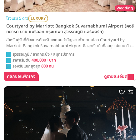
Wedding
โรงแรม 5 ดาว
LUXURY
Courtyard by Marriott Bangkok Suvarnabhumi Airport (คอร์
ทยาร์ด บาย แมริออท กรุงเทพฯ สุวรรณภูมิ แอร์พอร์ท)
สำหรับคู่รักที่ต้องการต้อนรับแขกคนสำคัญจากทั่วทุกมุมโลก Courtyard by
Marriott Bangkok Suvarnabhumi Airport คือจุดเริ่มต้นที่สมบูรณ์แบบ ด้วย
ห้องบอลรูมใหม่และสวนสวย ที่พร้อมมอบความประทับใจตั้งแต่วินาทีแรก
สุวรรณภูมิ / ลาดกระบัง / สมุทรปราการ
ราคาเริ่มต้น
400,000+ บาท
รองรับแขกสูงสุด
800 คน
คลิกขอแพ็กเกจ
ดูรายละเอียด