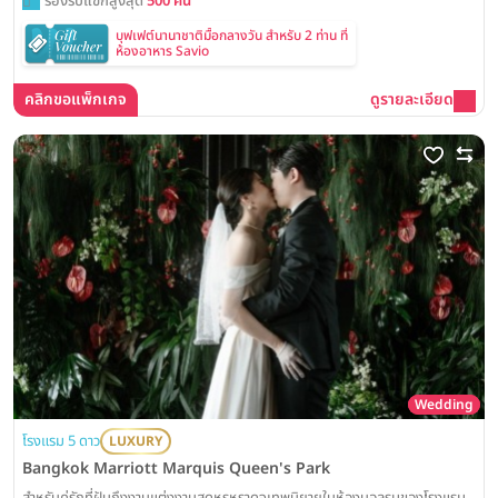
รองรับแขกสูงสุด
500 คน
บุฟเฟต์นานาชาติมื้อกลางวัน สำหรับ 2 ท่าน ที่
ห้องอาหาร Savio
คลิกขอแพ็กเกจ
ดูรายละเอียด
Wedding
โรงแรม 5 ดาว
LUXURY
Bangkok Marriott Marquis Queen's Park