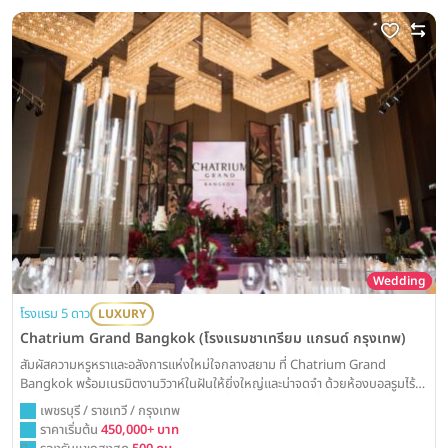
Wedding
โรงแรม 5 ดาว
LUXURY
Chatrium Grand Bangkok (โรงแรมชาเทรียม แกรนด์ กรุงเทพ)
สัมผัสความหรูหราและอลังการแห่งใหม่ใจกลางสยาม ที่ Chatrium Grand
Bangkok พร้อมเนรมิตงานวิวาห์ในฝันให้ยิ่งใหญ่และน่าจดจำ ด้วยห้องบอลรูมไร้
เสาที่โอ่อ่าและเทคโนโลยีจอ LED ล้ำสมัย เพื่อการเฉลิมฉลองที่สมบูรณ์แบบที่สุด
เพชรบุรี / ราชเทวี / กรุงเทพ
ราคาเริ่มต้น
450,000+ บาท