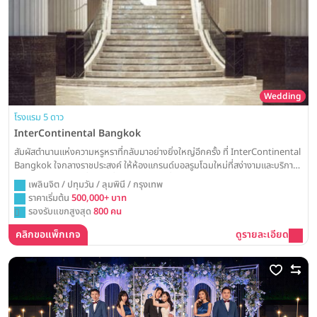
Wedding
โรงแรม 5 ดาว
InterContinental Bangkok
สัมผัสตำนานแห่งความหรูหราที่กลับมาอย่างยิ่งใหญ่อีกครั้ง ที่ InterContinental
Bangkok ใจกลางราชประสงค์ ให้ห้องแกรนด์บอลรูมโฉมใหม่ที่สง่างามและบริการ
ระดับโลก เป็นส่วนหนึ่งของเรื่องราวความรักที่น่าจดจำและเล่าขานไปตลอดกาล
เพลินจิต / ปทุมวัน / ลุมพินี / กรุงเทพ
ราคาเริ่มต้น
500,000+ บาท
รองรับแขกสูงสุด
800 คน
คลิกขอแพ็กเกจ
ดูรายละเอียด