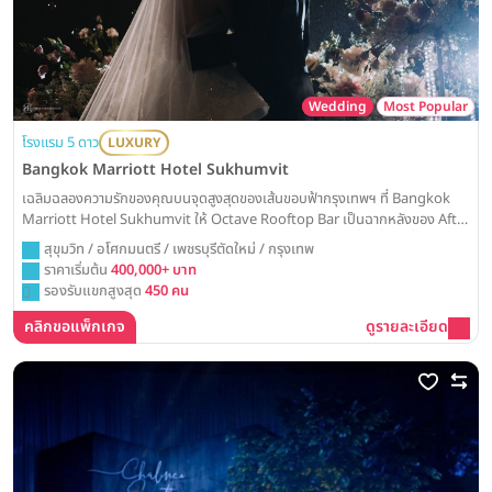
Wedding
Most Popular
โรงแรม 5 ดาว
LUXURY
Bangkok Marriott Hotel Sukhumvit
เฉลิมฉลองความรักของคุณบนจุดสูงสุดของเส้นขอบฟ้ากรุงเทพฯ ที่ Bangkok
Marriott Hotel Sukhumvit ให้ Octave Rooftop Bar เป็นฉากหลังของ After
Party สุดชิค หรือเลือกจัดงานในห้องบอลรูมสุดหรู เพื่อค่ำคืนที่น่าตื่นตาตื่นใจและ
สุขุมวิท / อโศกมนตรี / เพชรบุรีตัดใหม่ / กรุงเทพ
สมบูรณ์แบบ
ราคาเริ่มต้น
400,000+ บาท
รองรับแขกสูงสุด
450 คน
คลิกขอแพ็กเกจ
ดูรายละเอียด