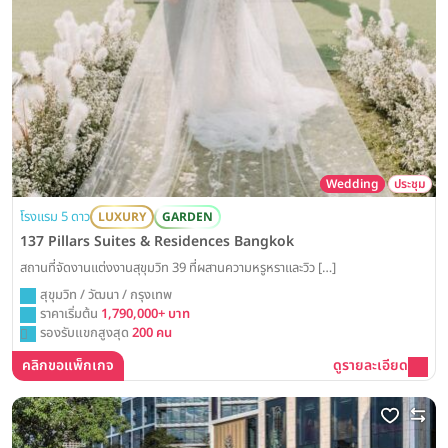
Wedding
ประชุม
โรงแรม 5 ดาว
LUXURY
GARDEN
137 Pillars Suites & Residences Bangkok
สถานที่จัดงานแต่งงานสุขุมวิท 39 ที่ผสานความหรูหราและวิว […]
สุขุมวิท / วัฒนา / กรุงเทพ
ราคาเริ่มต้น
1,790,000+ บาท
รองรับแขกสูงสุด
200 คน
คลิกขอแพ็กเกจ
ดูรายละเอียด