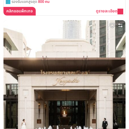
รองรับแขกสูงสุด
800 คน
คลิกขอแพ็กเกจ
ดูรายละเอียด