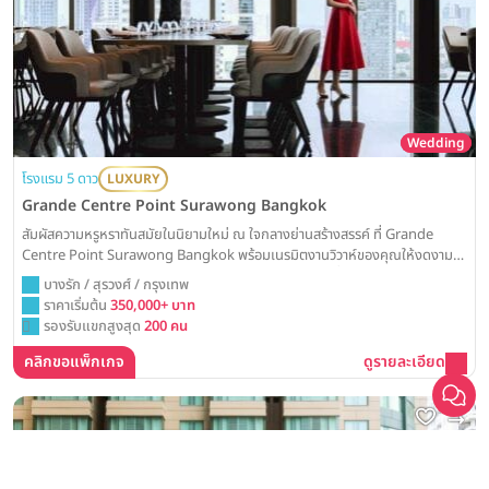
Wedding
โรงแรม 5 ดาว
LUXURY
Grande Centre Point Surawong Bangkok
สัมผัสความหรูหราทันสมัยในนิยามใหม่ ณ ใจกลางย่านสร้างสรรค์ ที่ Grande
Centre Point Surawong Bangkok พร้อมเนรมิตงานวิวาห์ของคุณให้งดงาม
และน่าจดจำ ด้วยห้องบอลรูมดีไซน์ใหม่ล่าสุดและเทคโนโลยีที่ครบครันสำหรับวัน
บางรัก / สุรวงศ์ / กรุงเทพ
สำคัญที่สุด
ราคาเริ่มต้น
350,000+ บาท
เลือก
1
รายการ
รองรับแขกสูงสุด
200 คน
คลิกขอแพ็กเกจ
ดูรายละเอียด
เปรียบเทียบ