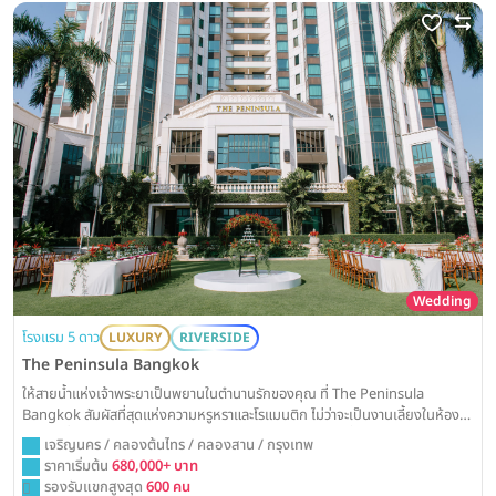
Wedding
โรงแรม 5 ดาว
LUXURY
RIVERSIDE
The Peninsula Bangkok
ให้สายน้ำแห่งเจ้าพระยาเป็นพยานในตำนานรักของคุณ ที่ The Peninsula
Bangkok สัมผัสที่สุดแห่งความหรูหราและโรแมนติก ไม่ว่าจะเป็นงานเลี้ยงในห้อง
บอลรูมที่สง่างาม หรือการเต้นรำใต้แสงดาวบนสนามหญ้าริมน้ำในฝัน
เจริญนคร / คลองต้นไทร / คลองสาน / กรุงเทพ
ราคาเริ่มต้น
680,000+ บาท
รองรับแขกสูงสุด
600 คน