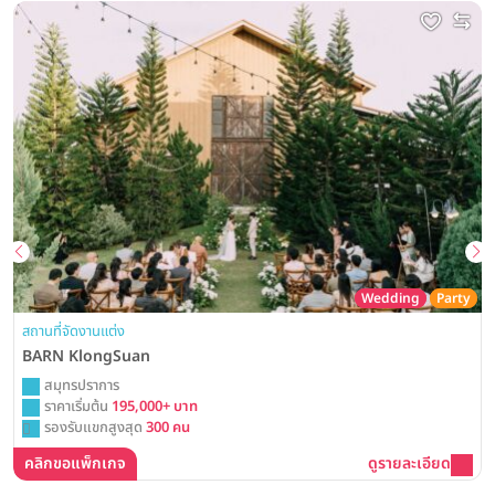
Wedding
Party
สถานที่จัดงานแต่ง
BARN KlongSuan
สมุทรปราการ
ราคาเริ่มต้น
195,000+ บาท
รองรับแขกสูงสุด
300 คน
คลิกขอแพ็กเกจ
ดูรายละเอียด