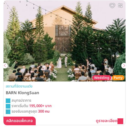
Wedding
Party
สถานที่จัดงานแต่ง
BARN KlongSuan
สมุทรปราการ
ราคาเริ่มต้น
195,000+ บาท
รองรับแขกสูงสุด
300 คน
คลิกขอแพ็กเกจ
ดูรายละเอียด