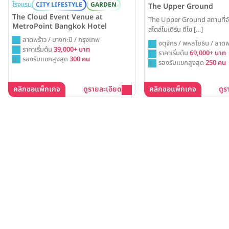
โรงแรม
CITY LIFESTYLE
GARDEN
The Upper Ground
The Cloud Event Venue at
The Upper Ground สถานที่จ
MetroPoint Bangkok Hotel
สไตล์โมเดิร์น ดีไซ […]
ลาดพร้าว / บางกะปิ / กรุงเทพ
จตุจักร / พหลโยธิน / ลาดพ
ราคาเริ่มต้น
39,000+ บาท
ราคาเริ่มต้น
69,000+ บาท
รองรับแขกสูงสุด
300 คน
รองรับแขกสูงสุด
250 คน
คลิกขอแพ็กเกจ
ดูรายละเอียด
คลิกขอแพ็กเกจ
ดูร