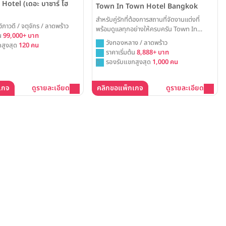
Hotel (เดอะ บาซาร์ โฮ
Town In Town Hotel Bangkok
สำหรับคู่รักที่ต้องการสถานที่จัดงานแต่งที่
วิภาวดี / จตุจักร / ลาดพร้าว
พร้อมดูแลทุกอย่างให้ครบครัน Town In
้น
99,000+ บาท
Town Hotel Bangkok คือคำตอบที่สมบูรณ์
วังทองหลาง / ลาดพร้าว
สูงสุด
120 คน
แบบ ด้วยห้องจัดเลี้ยงหลากหลายขนาดและทีม
ราคาเริ่มต้น
8,888+ บาท
งานมืออาชีพ ที่พร้อมเนรมิตวันสำคัญของคุณ
รองรับแขกสูงสุด
1,000 คน
ให้เต็มไปด้วยความสุขและความทรงจำอันแสน
อบอุ่น
เกจ
ดูรายละเอียด
คลิกขอแพ็กเกจ
ดูรายละเอียด