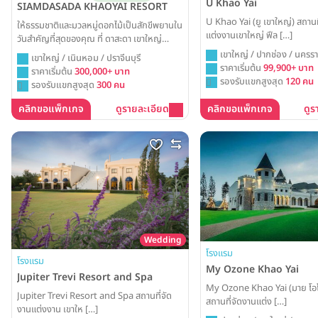
U Khao Yai
SIAMDASADA KHAOYAI RESORT
U Khao Yai (ยู เขาใหญ่) สถานท
ให้ธรรมชาติและมวลหมู่ดอกไม้เป็นสักขีพยานใน
แต่งงานเขาใหญ่ ฟีล […]
วันสำคัญที่สุดของคุณ ที่ ดาสะดา เขาใหญ่
รีสอร์ท คุณสามารถจัดงานแต่งงานในฝัน
เขาใหญ่ / ปากช่อง / นครรา
เขาใหญ่ / เนินหอม / ปราจีนบุรี
ท่ามกลางบรรยากาศของสวนสวยสุดอลังการที่
ราคาเริ่มต้น
99,900+ บาท
ราคาเริ่มต้น
300,000+ บาท
โอบล้อมด้วยวิวทิวเขา พร้อมสร้างความทรงจำที่
รองรับแขกสูงสุด
120 คน
รองรับแขกสูงสุด
300 คน
แสนงดงามและตราตรึงใจไปตลอดกาล
คลิกขอแพ็กเกจ
ดูรายละเอียด
คลิกขอแพ็กเกจ
ดูร
Wedding
โรงแรม
โรงแรม
My Ozone Khao Yai
Jupiter Trevi Resort and Spa
My Ozone Khao Yai (มาย โอโ
Jupiter Trevi Resort and Spa สถานที่จัด
สถานที่จัดงานแต่ง […]
งานแต่งงาน เขาให […]