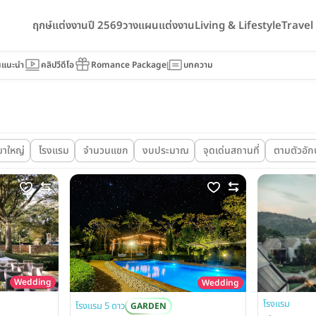
ฤกษ์แต่งงานปี 2569
วางแผนแต่งงาน
Living & Lifestyle
Trave
นแนะนำ
คลิปวีดีโอ
Romance Package
บทความ
ขาใหญ่
โรงแรม
จำนวนแขก
งบประมาณ
จุดเด่นสถานที่
ตามตัวอัก
Wedding
Wedding
โรงแรม
โรงแรม 5 ดาว
GARDEN