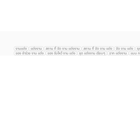
เลือก
1
รายการ
งานแต่ง
แต่งงาน
สถาน ที่ จัด งาน แต่งงาน
สถาน ที่ จัด งาน แต่ง
จัด งาน แต่ง
ฤ
ของ ชำร่วย งาน แต่ง
ของ รับไหว้ งาน แต่ง
ชุด แต่งงาน เรียบๆ
ฉาก แต่งงาน
แบบ กา
The Eros Grand Wedding
Baan Dusit Thani
รัตนพิมาน
Tango Woods Stud
Gaysorn Urban Resort
Kimpton Maa-Lai Bangkok
Grande Centre Point
The Peninsula Bangkok
TRUE ICON HALL
Reignwood Park
Graph Hotel
Courtyard
Conrad Bangkok
Hotel Nikko
The Sukosol
Millennium Hilt
Alexander Hotel
Crowne Plaza
Avana Grand Hotel and Convention Centr
Dusit Gourmet Event
Shanghai Mansion
RARIN
Novotel Siam Square
Centara Grand
Montien Riverside
Anantara Riverside
Century Park
G
Eastin Grand Hotel Sathorn
Prince Palace Hotel Bangkok
Tolani กุยบุรี
P
Arnoma Grand Bangkok
Radisson Blu Plaza Bangkok
ANA ANAN พัทยา
The Berkeley
AVANI+ Riverside Bangkok Hotel
ibis Styles
Hotel Nikko ชลบ
Marrakesh Hua Hin Resort & Spa
Hilton สุขุมวิท
Avani+ หัวหิน
S31 Sukhum
Chatrium Riverside Bangkok
My Beach Resort ภูเก็ต
Korean Artiz Studio 