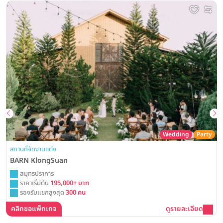
Wedding
Party
สถานที่จัดงานแต่ง
BARN KlongSuan
สมุทรปราการ
ราคาเริ่มต้น
195,000+ บาท
รองรับแขกสูงสุด
300 คน
คลิกขอแพ็กเกจ
ดูรายละเอียด