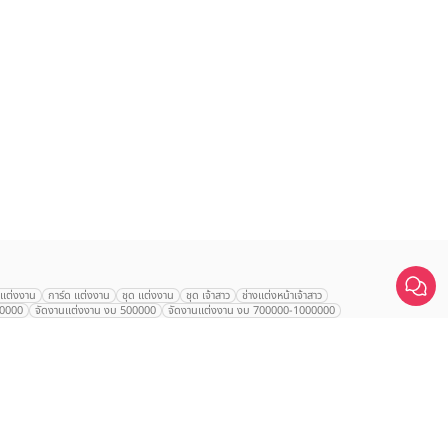
เปรียบเทียบ
านแต่งงาน
การ์ด แต่งงาน
ชุด แต่งงาน
ชุด เจ้าสาว
ช่างแต่งหน้าเจ้าสาว
00000
จัดงานแต่งงาน งบ 500000
จัดงานแต่งงาน งบ 700000-1000000
นเจ้าสาว
VALA Hua Hin
Grande Centre Point
Wedding at IMPACT
ใหญ่
Arundara
Jim Thompson
Tolani เกาะกูด
Chatrium Grand Bangkok
d Mercure Atrium
Le Meridien
Le Meridien
Charras Bhawan
ntien สุรวงศ์
Alexa Beach
U Sathorn
The Athenee
Hyatt Regency
otel
AETAS Lumpini
Eastin Grand พญาไท
Mandarin Hotel
ญ่
Sheraton Grande Sukhumvit
Le Meridien Suvarnabhumi
 Thana City Golf Resort Bangkok
Swissôtel Bangkok Ratchada
gsit
SC Park Hotel
Jasmine City Hotel
Marriott สุขุมวิท