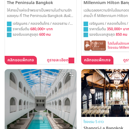
Millennium Hilton Ba
The Peninsula Bangkok
เฉลิมฉลองความรักในอ้อมกอดข
ให้สายน้ำแห่งเจ้าพระยาเป็นพยานในตำนานรัก
สายน้ำ ที่ Millennium Hilto
ของคุณ ที่ The Peninsula Bangkok สัมผัส
ด้วยสถาปัตยกรรมที่โดดเด่นและ
ที่สุดแห่งความหรูหราและโรแมนติก ไม่ว่าจะเป็น
เจริญนคร / คลองต้นไทร /
เจริญนคร / คลองต้นไทร / คลองสาน /
ไซน์เป็นเอกลักษณ์ พร้อมมอบ
งานเลี้ยงในห้องบอลรูมที่สง่างาม หรือการ
กรุงเทพ
ราคาเริ่มต้น
350,000+ บา
กรุงเทพ
ราคาเริ่มต้น
680,000+ บาท
วิวาห์ที่น่าตื่นตาตื่นใจและไม่มีใ
เต้นรำใต้แสงดาวบนสนามหญ้าริมน้ำในฝัน
รองรับแขกสูงสุด
850 คน
รองรับแขกสูงสุด
600 คน
โปรโมชั่นบัตรเ
โรงแรม Mille
Bangkok
คลิกขอแพ็กเกจ
ดูรายละเอียด
คลิกขอแพ็กเกจ
ดูร
โรงแรม 5 ดาว
Shangri-La Bangkok