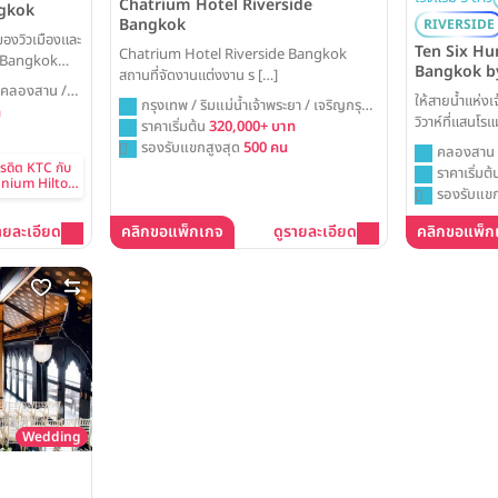
Chatrium Hotel Riverside
ngkok
Bangkok
RIVERSIDE
องวิวเมืองและ
Ten Six Hu
Chatrium Hotel Riverside Bangkok
n Bangkok
Bangkok b
สถานที่จัดงานแต่งงาน ร […]
ห้องบอลรูมดี
by The Asc
 คลองสาน /
ให้สายน้ำแห่ง
ประสบการณ์งาน
กรุงเทพ / ริมแม่น้ำเจ้าพระยา / เจริญกรุง /
ท
วิวาห์ที่แสนโร
ครเหมือน
เจริญนคร
ราคาเริ่มต้น
320,000+ บาท
Ten Six Hun
รองรับแขกสูงสุด
500 คน
คลองสาน /
Bangkok คุณจ
ครดิต KTC กับ
ราคาเริ่มต
nnium Hilton
จัดงานแต่งงาน
รองรับแขก
ว่าจะเป็นพิธีอบ
เฉลิมฉลองบนเร
ายละเอียด
คลิกขอแพ็กเกจ
ดูรายละเอียด
คลิกขอแพ็ก
ล้ำค่าที่จะคงอ
Wedding