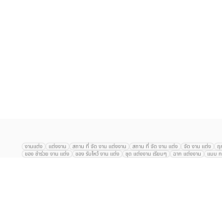
เลือก
1
รายการ
งานแต่ง
แต่งงาน
สถาน ที่ จัด งาน แต่งงาน
สถาน ที่ จัด งาน แต่ง
จัด งาน แต่ง
ฤ
ของ ชำร่วย งาน แต่ง
ของ รับไหว้ งาน แต่ง
ชุด แต่งงาน เรียบๆ
ฉาก แต่งงาน
แบบ กา
The Eros Grand Wedding
Baan Dusit Thani
รัตนพิมาน
Tango Woods Stud
Gaysorn Urban Resort
Kimpton Maa-Lai Bangkok
Grande Centre Point
The Peninsula Bangkok
TRUE ICON HALL
Reignwood Park
Graph Hotel
Courtyard
Conrad Bangkok
Hotel Nikko
The Sukosol
Millennium Hilt
Alexander Hotel
Crowne Plaza
Avana Grand Hotel and Convention Centr
Dusit Gourmet Event
Shanghai Mansion
RARIN
Novotel Siam Square
Centara Grand
Montien Riverside
Anantara Riverside
Century Park
G
Eastin Grand Hotel Sathorn
Prince Palace Hotel Bangkok
Tolani กุยบุรี
P