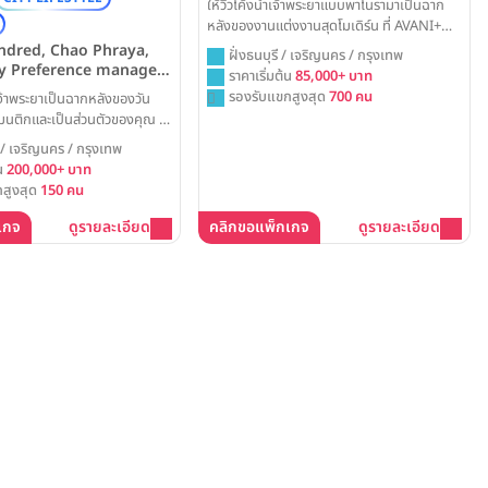
ให้วิวโค้งน้ำเจ้าพระยาแบบพาโนรามาเป็นฉาก
หลังของงานแต่งงานสุดโมเดิร์น ที่ AVANI+
Riverside Bangkok Hotel พร้อมยกระดับ
ndred, Chao Phraya,
ฝั่งธนบุรี / เจริญนคร / กรุงเทพ
การเฉลิมฉลองของคุณบนรูฟท็อปบาร์สุด
y Preference managed
ราคาเริ่มต้น
85,000+ บาท
อลังการ เพื่อสร้างค่ำคืนที่น่าตื่นตาตื่นใจและโร
ott Limited
รองรับแขกสูงสุด
700 คน
เจ้าพระยาเป็นฉากหลังของวัน
แมนติกที่สุด
แมนติกและเป็นส่วนตัวของคุณ ที่
dred, Chao Phraya,
 เจริญนคร / กรุงเทพ
ะได้สัมผัสกับประสบการณ์การ
้น
200,000+ บาท
ในบรรยากาศสุดเอ็กซ์คลูซีฟ ไม่
สูงสุด
150 คน
อุ่นในสวนสวยริมน้ำ หรือปาร์ตี้
ือ เพื่อสร้างความทรงจำอัน
เกจ
ดูรายละเอียด
คลิกขอแพ็กเกจ
ดูรายละเอียด
ยู่ตลอดไป