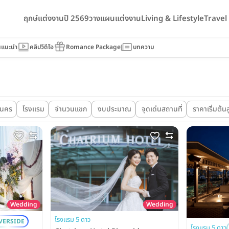
ฤกษ์แต่งงานปี 2569
วางแผนแต่งงาน
Living & Lifestyle
Trave
นแนะนำ
คลิปวีดีโอ
Romance Package
บทความ
ญนคร
โรงแรม
จำนวนแขก
งบประมาณ
จุดเด่นสถานที่
ราคาเริ่มต้นส
Wedding
Wedding
โรงแรม 5 ดาว
VERSIDE
โรงแรม 5 ดาว