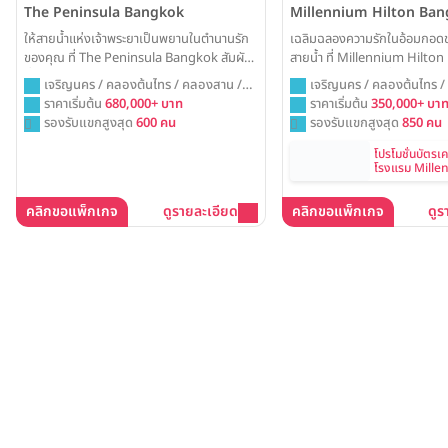
Millennium Hilton Ba
The Peninsula Bangkok
เฉลิมฉลองความรักในอ้อมกอดข
ให้สายน้ำแห่งเจ้าพระยาเป็นพยานในตำนานรัก
สายน้ำ ที่ Millennium Hilto
ของคุณ ที่ The Peninsula Bangkok สัมผัส
ด้วยสถาปัตยกรรมที่โดดเด่นและ
ที่สุดแห่งความหรูหราและโรแมนติก ไม่ว่าจะเป็น
เจริญนคร / คลองต้นไทร /
เจริญนคร / คลองต้นไทร / คลองสาน /
ไซน์เป็นเอกลักษณ์ พร้อมมอบ
งานเลี้ยงในห้องบอลรูมที่สง่างาม หรือการ
กรุงเทพ
ราคาเริ่มต้น
350,000+ บา
กรุงเทพ
ราคาเริ่มต้น
680,000+ บาท
วิวาห์ที่น่าตื่นตาตื่นใจและไม่มีใ
เต้นรำใต้แสงดาวบนสนามหญ้าริมน้ำในฝัน
รองรับแขกสูงสุด
850 คน
รองรับแขกสูงสุด
600 คน
โปรโมชั่นบัตรเ
โรงแรม Mille
Bangkok
คลิกขอแพ็กเกจ
ดูรายละเอียด
คลิกขอแพ็กเกจ
ดูร