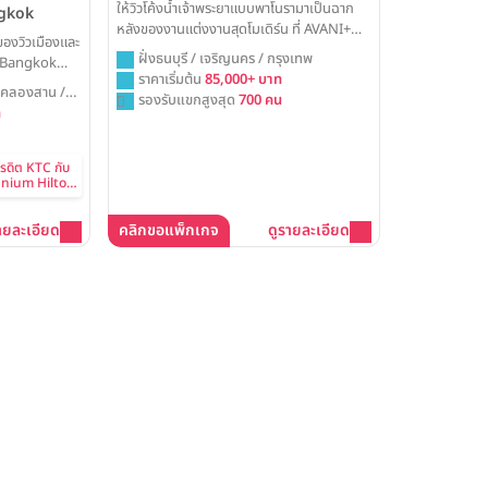
ให้วิวโค้งน้ำเจ้าพระยาแบบพาโนรามาเป็นฉาก
ngkok
หลังของงานแต่งงานสุดโมเดิร์น ที่ AVANI+
องวิวเมืองและ
Riverside Bangkok Hotel พร้อมยกระดับ
ฝั่งธนบุรี / เจริญนคร / กรุงเทพ
n Bangkok
การเฉลิมฉลองของคุณบนรูฟท็อปบาร์สุด
ราคาเริ่มต้น
85,000+ บาท
ห้องบอลรูมดี
อลังการ เพื่อสร้างค่ำคืนที่น่าตื่นตาตื่นใจและโร
 คลองสาน /
รองรับแขกสูงสุด
700 คน
ประสบการณ์งาน
แมนติกที่สุด
ท
ครเหมือน
ครดิต KTC กับ
nnium Hilton
ายละเอียด
คลิกขอแพ็กเกจ
ดูรายละเอียด