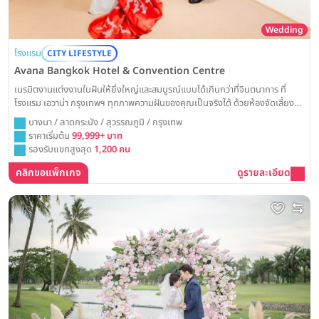
Wedding
โรงแรม
CITY LIFESTYLE
Avana Bangkok Hotel & Convention Centre
เนรมิตงานแต่งงานในฝันให้ยิ่งใหญ่และสมบูรณ์แบบได้เกินกว่าที่จินตนาการ ที่
โรงแรม เอวาน่า กรุงเทพฯ ทุกภาพความฝันของคุณเป็นจริงได้ ด้วยห้องจัดเลี้ยง
ขนาดใหญ่ที่รองรับแขกได้กว่าพันคน พร้อมแพ็คเกจแต่งงานแบบครบวงจรที่ดูแล
บางนา / ลาดกระบัง / สุวรรณภูมิ / กรุงเทพ
ทุกรายละเอียด เพื่อให้คุณและคนสำคัญได้เฉลิมฉลองวันแห่งความสุขอย่างไร้กังวล
ราคาเริ่มต้น
99,999+ บาท
รองรับแขกสูงสุด
1,200 คน
คลิกขอแพ็กเกจ
ดูรายละเอียด