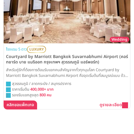
Wedding
โรงแรม 5 ดาว
LUXURY
Courtyard by Marriott Bangkok Suvarnabhumi Airport (คอร์
ทยาร์ด บาย แมริออท กรุงเทพฯ สุวรรณภูมิ แอร์พอร์ท)
สำหรับคู่รักที่ต้องการต้อนรับแขกคนสำคัญจากทั่วทุกมุมโลก Courtyard by
Marriott Bangkok Suvarnabhumi Airport คือจุดเริ่มต้นที่สมบูรณ์แบบ ด้วย
ห้องบอลรูมใหม่และสวนสวย ที่พร้อมมอบความประทับใจตั้งแต่วินาทีแรก
สุวรรณภูมิ / ลาดกระบัง / สมุทรปราการ
ราคาเริ่มต้น
400,000+ บาท
รองรับแขกสูงสุด
800 คน
คลิกขอแพ็กเกจ
ดูรายละเอียด