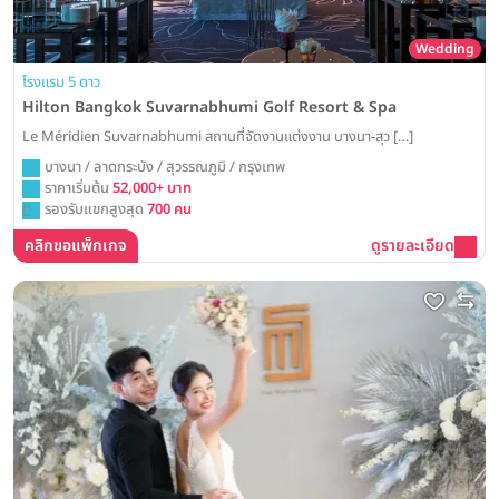
Wedding
โรงแรม 5 ดาว
Hilton Bangkok Suvarnabhumi Golf Resort & Spa
Le Méridien Suvarnabhumi สถานที่จัดงานแต่งงาน บางนา-สุว […]
บางนา / ลาดกระบัง / สุวรรณภูมิ / กรุงเทพ
ราคาเริ่มต้น
52,000+ บาท
รองรับแขกสูงสุด
700 คน
คลิกขอแพ็กเกจ
ดูรายละเอียด