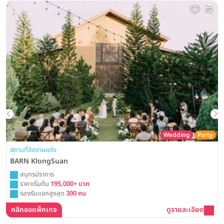
Wedding
Party
สถานที่จัดงานแต่ง
BARN KlongSuan
สมุทรปราการ
ราคาเริ่มต้น
195,000+ บาท
รองรับแขกสูงสุด
300 คน
คลิกขอแพ็กเกจ
ดูรายละเอียด