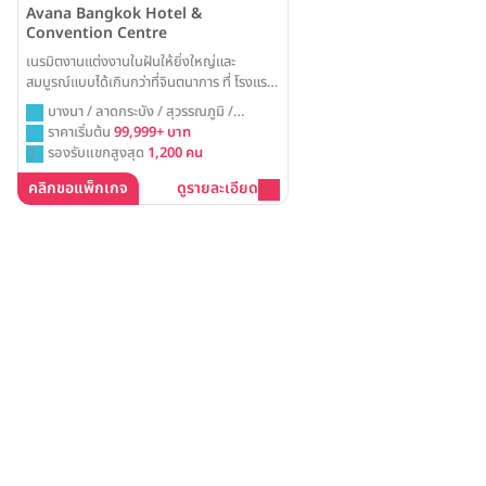
Avana Bangkok Hotel &
Convention Centre
เนรมิตงานแต่งงานในฝันให้ยิ่งใหญ่และ
สมบูรณ์แบบได้เกินกว่าที่จินตนาการ ที่ โรงแรม
เอวาน่า กรุงเทพฯ ทุกภาพความฝันของคุณเป็น
บางนา / ลาดกระบัง / สุวรรณภูมิ /
จริงได้ ด้วยห้องจัดเลี้ยงขนาดใหญ่ที่รองรับ
กรุงเทพ
ราคาเริ่มต้น
99,999+ บาท
แขกได้กว่าพันคน พร้อมแพ็คเกจแต่งงานแบบ
รองรับแขกสูงสุด
1,200 คน
ครบวงจรที่ดูแลทุกรายละเอียด เพื่อให้คุณและ
คนสำคัญได้เฉลิมฉลองวันแห่งความสุขอย่างไร้
คลิกขอแพ็กเกจ
ดูรายละเอียด
กังวล