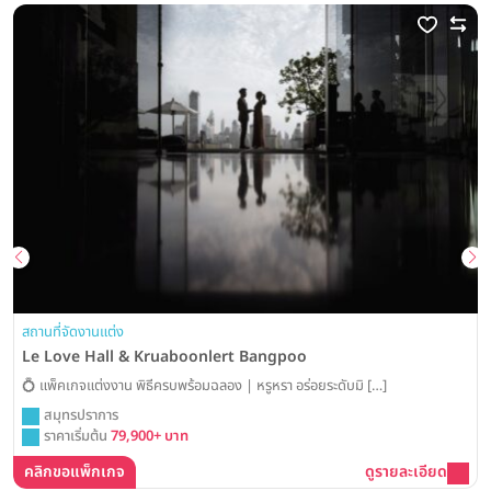
สถานที่จัดงานแต่ง
Le Love Hall & Kruaboonlert Bangpoo
💍 แพ็คเกจแต่งงาน พิธีครบพร้อมฉลอง | หรูหรา อร่อยระดับมิ […]
สมุทรปราการ
ราคาเริ่มต้น
79,900+ บาท
คลิกขอแพ็กเกจ
ดูรายละเอียด