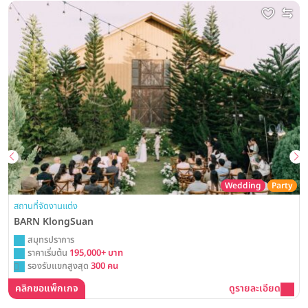
Wedding
Party
สถานที่จัดงานแต่ง
BARN KlongSuan
สมุทรปราการ
ราคาเริ่มต้น
195,000+ บาท
รองรับแขกสูงสุด
300 คน
คลิกขอแพ็กเกจ
ดูรายละเอียด