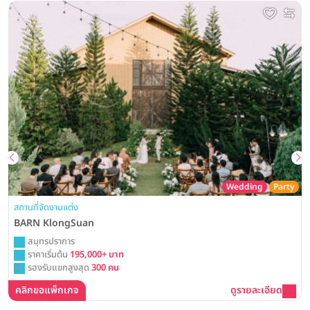
Wedding
Party
สถานที่จัดงานแต่ง
BARN KlongSuan
สมุทรปราการ
ราคาเริ่มต้น
195,000+ บาท
รองรับแขกสูงสุด
300 คน
คลิกขอแพ็กเกจ
ดูรายละเอียด