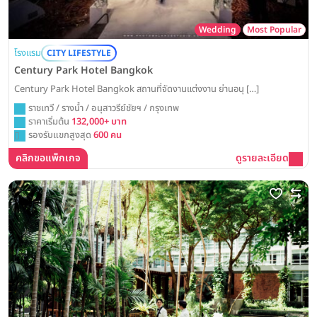
Wedding
Most Popular
โรงแรม
CITY LIFESTYLE
Century Park Hotel Bangkok
Century Park Hotel Bangkok สถานที่จัดงานแต่งงาน ย่านอนุ […]
ราชเทวี / รางน้ำ / อนุสาวรีย์ชัยฯ / กรุงเทพ
ราคาเริ่มต้น
132,000+ บาท
รองรับแขกสูงสุด
600 คน
คลิกขอแพ็กเกจ
ดูรายละเอียด