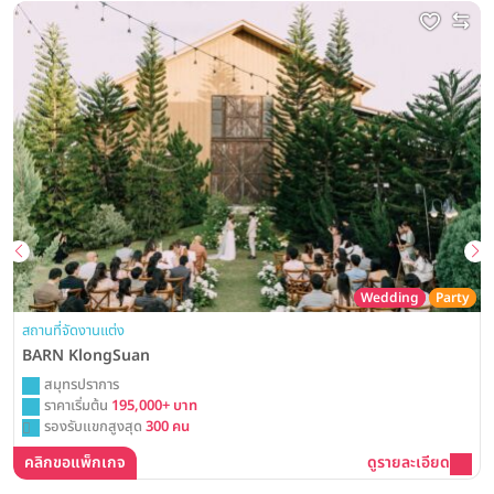
Wedding
Party
สถานที่จัดงานแต่ง
BARN KlongSuan
สมุทรปราการ
ราคาเริ่มต้น
195,000+ บาท
รองรับแขกสูงสุด
300 คน
คลิกขอแพ็กเกจ
ดูรายละเอียด