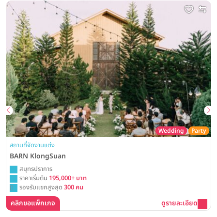
Wedding
Party
สถานที่จัดงานแต่ง
BARN KlongSuan
สมุทรปราการ
ราคาเริ่มต้น
195,000+ บาท
รองรับแขกสูงสุด
300 คน
คลิกขอแพ็กเกจ
ดูรายละเอียด