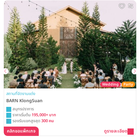
Wedding
Party
สถานที่จัดงานแต่ง
BARN KlongSuan
สมุทรปราการ
ราคาเริ่มต้น
195,000+ บาท
รองรับแขกสูงสุด
300 คน
คลิกขอแพ็กเกจ
ดูรายละเอียด