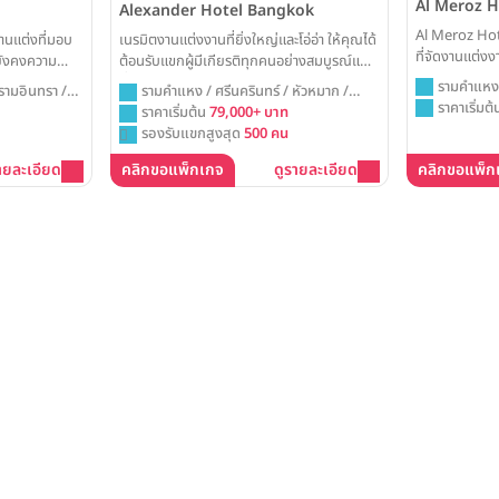
Al Meroz 
Alexander Hotel Bangkok
Al Meroz Hot
เนรมิตงานแต่งงานที่ยิ่งใหญ่และโอ่อ่า ให้คุณได้
งานแต่งที่มอบ
ที่จัดงานแต่งง
ต้อนรับแขกผู้มีเกียรติทุกคนอย่างสมบูรณ์แบบ
่ยังคงความ
ที่ Alexander Hotel Bangkok ด้วยห้องบอล
่ SC Park
รามคำแหง 
รามคำแหง / ศรีนครินทร์ / หัวหมาก /
รามอินทรา /
รูมขนาดใหญ่ที่พร้อมรองรับทุกจินตนาการ เพื่อ
ี่ซึ่งความสุข
ราคาเริ่มต
กรุงเทพ
ราคาเริ่มต้น
79,000+ บาท
สร้างค่ำคืนแห่งการเฉลิมฉลองที่น่าประทับใจ
วทุกพื้นที่ของ
รองรับแขกสูงสุด
500 คน
และยิ่งใหญ่ที่สุด
ายละเอียด
คลิกขอแพ็กเกจ
ดูรายละเอียด
คลิกขอแพ็ก