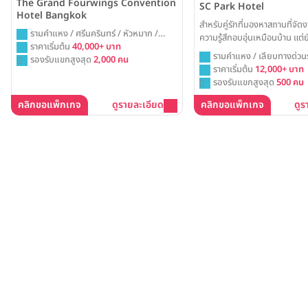
The Grand Fourwings Convention
SC Park Hotel
Hotel Bangkok
สำหรับคู่รักที่มองหาสถานที่จัด
รามคำแหง / ศรีนครินทร์ / หัวหมาก /
ความรู้สึกอบอุ่นเหมือนบ้าน แต
บางกะปิ / กรุงเทพ
ราคาเริ่มต้น
40,000+ บาท
โอ่โถงของห้องบอลรูมขนาดใหญ
รามคำแหง / เลียบทางด่วน
รองรับแขกสูงสุด
2,000 คน
Hotel คือคำตอบที่สมบูรณ์แบบ ท
กรุงเทพ
ราคาเริ่มต้น
12,000+ บาท
และความเป็นกันเองจะอบอวลไปทั่
รองรับแขกสูงสุด
500 คน
งาน
คลิกขอแพ็กเกจ
ดูรายละเอียด
คลิกขอแพ็กเกจ
ดูร