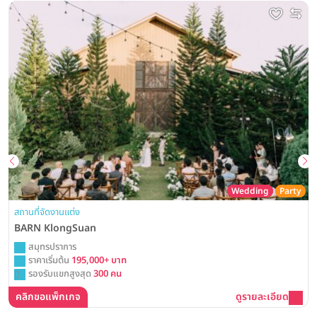
Wedding
Party
สถานที่จัดงานแต่ง
BARN KlongSuan
สมุทรปราการ
ราคาเริ่มต้น
195,000+ บาท
รองรับแขกสูงสุด
300 คน
คลิกขอแพ็กเกจ
ดูรายละเอียด