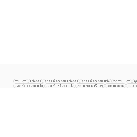
เลือก
1
รายการ
งานแต่ง
แต่งงาน
สถาน ที่ จัด งาน แต่งงาน
สถาน ที่ จัด งาน แต่ง
จัด งาน แต่ง
ฤ
ของ ชำร่วย งาน แต่ง
ของ รับไหว้ งาน แต่ง
ชุด แต่งงาน เรียบๆ
ฉาก แต่งงาน
แบบ กา
The Eros Grand Wedding
Baan Dusit Thani
รัตนพิมาน
Tango Woods Stud
Gaysorn Urban Resort
Kimpton Maa-Lai Bangkok
Grande Centre Point
The Peninsula Bangkok
TRUE ICON HALL
Reignwood Park
Graph Hotel
Courtyard
Conrad Bangkok
Hotel Nikko
The Sukosol
Millennium Hilt
Alexander Hotel
Crowne Plaza
Avana Grand Hotel and Convention Centr
Dusit Gourmet Event
Shanghai Mansion
RARIN
Novotel Siam Square
Centara Grand
Montien Riverside
Anantara Riverside
Century Park
G
Eastin Grand Hotel Sathorn
Prince Palace Hotel Bangkok
Tolani กุยบุรี
P
Arnoma Grand Bangkok
Radisson Blu Plaza Bangkok
ANA ANAN พัทยา
The Berkeley
AVANI+ Riverside Bangkok Hotel
ibis Styles
Hotel Nikko ชลบ