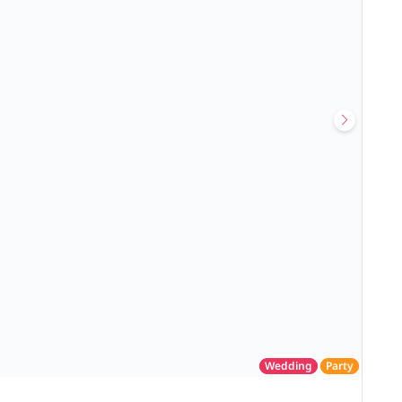
Wedding
Party
โรงแรม