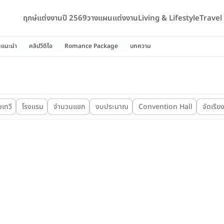
ฤกษ์แต่งงานปี 2569
วางแผนแต่งงาน
Living & Lifestyle
Trave
นแนะนำ
คลิปวีดีโอ
Romance Package
บทความ
ชเทวี
โรงแรม
จำนวนแขก
งบประมาณ
Convention Hall
จัดเรีย