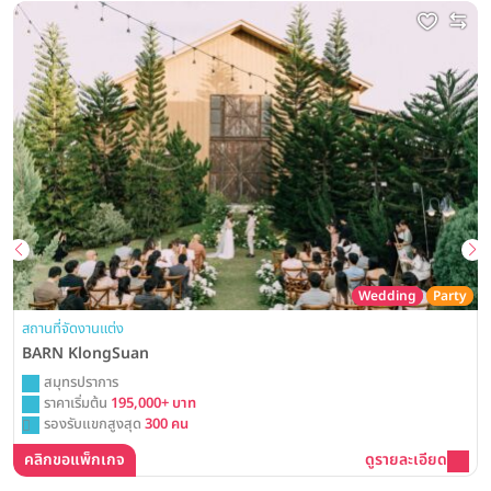
Wedding
Party
สถานที่จัดงานแต่ง
BARN KlongSuan
สมุทรปราการ
ราคาเริ่มต้น
195,000+ บาท
รองรับแขกสูงสุด
300 คน
คลิกขอแพ็กเกจ
ดูรายละเอียด