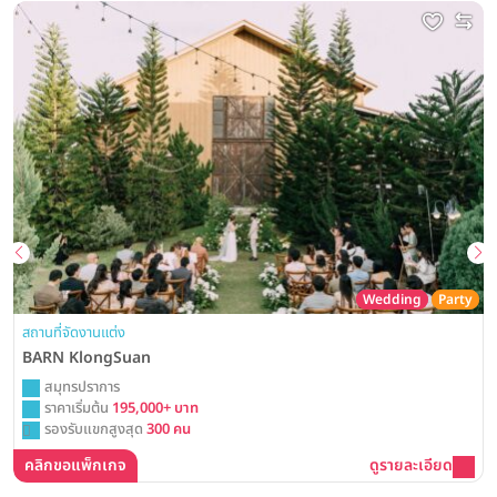
Wedding
Party
สถานที่จัดงานแต่ง
BARN KlongSuan
สมุทรปราการ
ราคาเริ่มต้น
195,000+ บาท
รองรับแขกสูงสุด
300 คน
คลิกขอแพ็กเกจ
ดูรายละเอียด