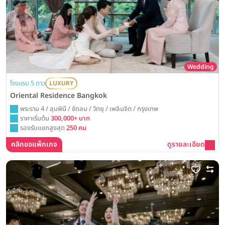
Wedding
โรงแรม 5 ดาว
LUXURY
Oriental Residence Bangkok
พระราม 4 / ลุมพินี / ชิดลม / วิทยุ / เพลินจิต / กรุงเทพ
ราคาเริ่มต้น
300,000+ บาท
รองรับแขกสูงสุด
250 คน
คลิกขอแพ็กเกจ
ดูรายละเอียด