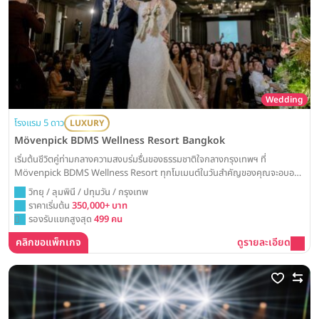
Wedding
โรงแรม 5 ดาว
LUXURY
Mövenpick BDMS Wellness Resort Bangkok
เริ่มต้นชีวิตคู่ท่ามกลางความสงบร่มรื่นของธรรมชาติใจกลางกรุงเทพฯ ที่
Mövenpick BDMS Wellness Resort ทุกโมเมนต์ในวันสำคัญของคุณจะอบอวล
ไปด้วยความสดชื่นและความสง่างาม ไม่ว่าจะเป็นพิธีวิวาห์ในสวนสวยเขียวขจี หรือ
วิทยุ / ลุมพินี / ปทุมวัน / กรุงเทพ
เฉลิมฉลองในห้องบอลรูมโอ่โถง พร้อมมอบประสบการณ์ที่น่าจดจำและเปี่ยมด้วย
ราคาเริ่มต้น
350,000+ บาท
ความสุข
รองรับแขกสูงสุด
499 คน
คลิกขอแพ็กเกจ
ดูรายละเอียด