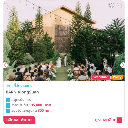
Wedding
Party
สถานที่จัดงานแต่ง
BARN KlongSuan
สมุทรปราการ
ราคาเริ่มต้น
195,000+ บาท
รองรับแขกสูงสุด
300 คน
คลิกขอแพ็กเกจ
ดูรายละเอียด