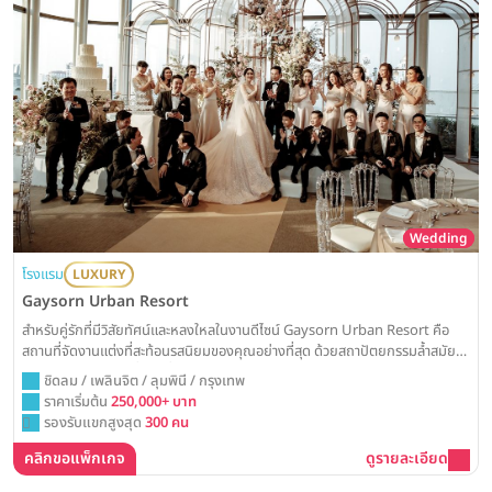
Wedding
โรงแรม
LUXURY
Gaysorn Urban Resort
สำหรับคู่รักที่มีวิสัยทัศน์และหลงใหลในงานดีไซน์ Gaysorn Urban Resort คือ
สถานที่จัดงานแต่งที่สะท้อนรสนิยมของคุณอย่างที่สุด ด้วยสถาปัตยกรรมล้ำสมัย
ใจกลางราชประสงค์ ที่จะเปลี่ยนวันวิวาห์ของคุณให้กลายเป็นอีเวนต์สุดพิเศษ
ชิดลม / เพลินจิต / ลุมพินี / กรุงเทพ
ราคาเริ่มต้น
250,000+ บาท
รองรับแขกสูงสุด
300 คน
คลิกขอแพ็กเกจ
ดูรายละเอียด