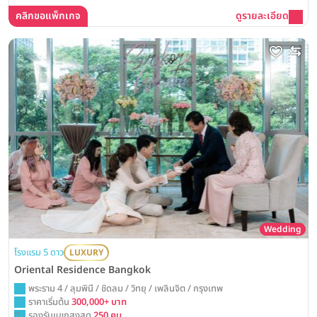
คลิกขอแพ็กเกจ
ดูรายละเอียด
Wedding
โรงแรม 5 ดาว
LUXURY
Oriental Residence Bangkok
พระราม 4 / ลุมพินี / ชิดลม / วิทยุ / เพลินจิต / กรุงเทพ
ราคาเริ่มต้น
300,000+ บาท
รองรับแขกสูงสุด
250 คน