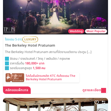
Wedding
Most Popular
โรงแรม 5 ดาว
LUXURY
The Berkeley Hotel Pratunam
The Berkeley Hotel Pratunam สถานที่จัดงานแต่งงาน ประตูน […]
ชิดลม / ราชประสงค์ / วิทยุ / เพลินจิต / กรุงเทพ
ราคาเริ่มต้น
180,000+ บาท
รองรับแขกสูงสุด
1,500 คน
โปรโมชั่นบัตรเครดิต KTC กับโรงแรม The
Berkeley Hotel Pratunam
คลิกขอแพ็กเกจ
ดูรายละเอียด