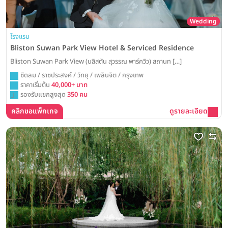
Wedding
โรงแรม
Bliston Suwan Park View Hotel & Serviced Residence
Bliston Suwan Park View (บลิสตัน สุวรรณ พาร์ควิว) สถานท […]
ชิดลม / ราชประสงค์ / วิทยุ / เพลินจิต / กรุงเทพ
ราคาเริ่มต้น
40,000+ บาท
รองรับแขกสูงสุด
350 คน
คลิกขอแพ็กเกจ
ดูรายละเอียด