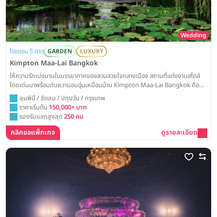
Wedding
โรงแรม 5 ดาว
GARDEN
LUXURY
Kimpton Maa-Lai Bangkok
ให้ความรักเบ่งบานในบรรยากาศของสวนสวยใจกลางเมือง สถานที่แต่งงานสไตล์
โดดเด่นมาพร้อมกับความอบอุ่นเหมือนบ้าน Kimpton Maa-Lai Bangkok คือ
สถานที่จัดงานแต่งที่ออกแบบมาเพื่อโมเมนต์สุดพิเศษของคุณ ไม่ว่าจะเป็นงานวิวาห์
ลุมพินี / ชิดลม / ปทุมวัน / กรุงเทพ
สุดชิค หรือวันสำคัญที่มีสมาชิกสี่ขาแสนรักอยู่เคียงข้าง
ราคาเริ่มต้น
150,000+ บาท
รองรับแขกสูงสุด
250 คน
คลิกขอแพ็กเกจ
ดูรายละเอียด