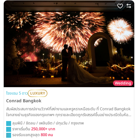
Wedding
โรงแรม 5 ดาว
LUXURY
Conrad Bangkok
สัมผัสประสบการณ์งานวิวาห์ที่สง่างามและหรูหราเหนือระดับ ที่ Conrad Bangkok
ใจกลางย่านธุรกิจของกรุงเทพฯ ทุกรายละเอียดถูกรังสรรค์ขึ้นอย่างประณีตในห้อง
แกรนด์บอลรูมไร้เสาอันโอ่อ่า เพื่อมอบค่ำคืนแห่งการเฉลิมฉลองที่น่าจดจำและ
ลุมพินี / ชิดลม / เพลินจิต / ปทุมวัน / กรุงเทพ
สมบูรณ์แบบที่สุด
ราคาเริ่มต้น
250,000+ บาท
รองรับแขกสูงสุด
800 คน