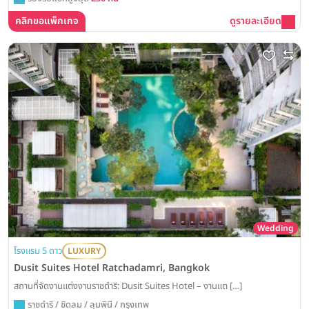
คลิกขอแพ็กเกจ
ดูรายละเอียด
Wedding
โรงแรม 5 ดาว
LUXURY
Dusit Suites Hotel Ratchadamri, Bangkok
สถานที่จัดงานแต่งงานราชดำริ: Dusit Suites Hotel – งานแต […]
ราชดำริ / ชิดลม / ลุมพินี / กรุงเทพ