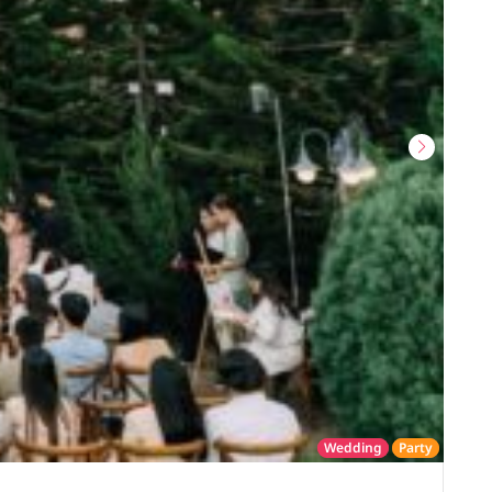
Wedding
Party
โรงแรม