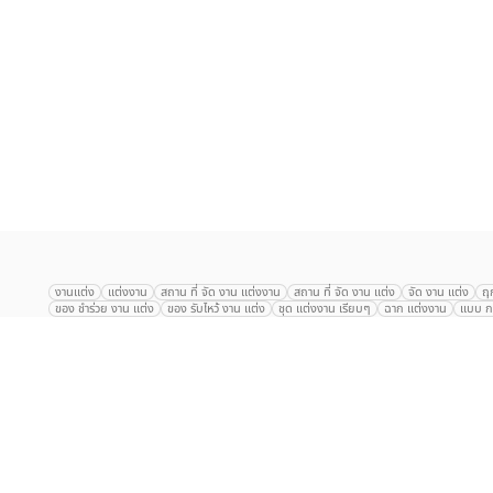
เลือก
1
รายการ
งานแต่ง
แต่งงาน
สถาน ที่ จัด งาน แต่งงาน
สถาน ที่ จัด งาน แต่ง
จัด งาน แต่ง
ฤ
ของ ชำร่วย งาน แต่ง
ของ รับไหว้ งาน แต่ง
ชุด แต่งงาน เรียบๆ
ฉาก แต่งงาน
แบบ กา
The Eros Grand Wedding
Baan Dusit Thani
รัตนพิมาน
Tango Woods Stud
Gaysorn Urban Resort
Kimpton Maa-Lai Bangkok
Grande Centre Point
The Peninsula Bangkok
TRUE ICON HALL
Reignwood Park
Graph Hotel
Courtyard
Conrad Bangkok
Hotel Nikko
The Sukosol
Millennium Hilt
Alexander Hotel
Crowne Plaza
Avana Grand Hotel and Convention Centr
Dusit Gourmet Event
Shanghai Mansion
RARIN
Novotel Siam Square
Centara Grand
Montien Riverside
Anantara Riverside
Century Park
G
Eastin Grand Hotel Sathorn
Prince Palace Hotel Bangkok
Tolani กุยบุรี
P
Arnoma Grand Bangkok
Radisson Blu Plaza Bangkok
ANA ANAN พัทยา
The Berkeley
AVANI+ Riverside Bangkok Hotel
ibis Styles
Hotel Nikko ชลบ