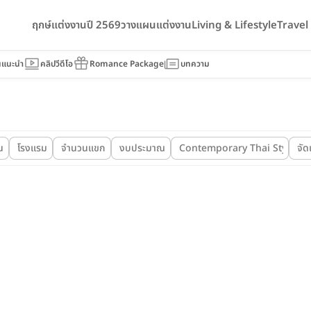
ฤกษ์แต่งงานปี 2569
วางแผนแต่งงาน
Living & Lifestyle
Trave
นแนะนำ
คลิปวีดีโอ
Romance Package
บทความ
น
โรงแรม
จำนวนแขก
งบประมาณ
Contemporary Thai Style
จัด