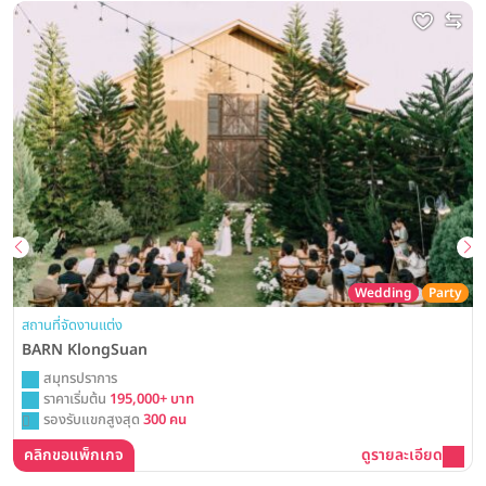
Wedding
Party
สถานที่จัดงานแต่ง
BARN KlongSuan
สมุทรปราการ
ราคาเริ่มต้น
195,000+ บาท
รองรับแขกสูงสุด
300 คน
คลิกขอแพ็กเกจ
ดูรายละเอียด