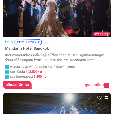
Wedding
โรงแรม
CITY LIFESTYLE
Mandarin Hotel Bangkok
สถานที่จัดงานแต่งงานที่ยิ่งใหญ่และโอ่โถง ซึ่งคุณสามารถเชิญแขกคนสำคัญมา
ร่วมยินดีได้ครบทุกคน โรงแรมแมนดาริน กรุงเทพฯ (Mandarin Hotel
Bangkok) พร้อมเนรมิตงานวิวาห์ในฝันของคุณให้เป็นจริง ด้วยห้องแกรนด์บอล
พระราม 4 / ลุมพินี / สามย่าน / หัวลำโพง / กรุงเทพ
รูมขนาดใหญ่ที่รองรับแขกได้กว่าพันท่าน พร้อมเทคโนโลยี แสง สี เสียงที่ทันสมัย
ราคาเริ่มต้น
142,500+ บาท
เพื่อสร้างค่ำคืนแห่งการเฉลิมฉลองที่น่าประทับใจและสมบูรณ์แบบที่สุด
รองรับแขกสูงสุด
1,200 คน
คลิกขอแพ็กเกจ
ดูรายละเอียด