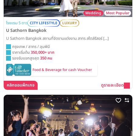
Wedding
Most Popular
โรงแรม 5 ดาว
CITY LIFESTYLE
LUXURY
U Sathorn Bangkok
U Sathorn Bangkok สถานที่จัดงานแต่งงาน สาทร สไตล์รีสอร์ […]
กรุงเทพ / สาทร / ลุมพินี
ราคาเริ่มต้น
350,000+ บาท
รองรับแขกสูงสุด
350 คน
Food & Beverage for cash Voucher
คลิกขอแพ็กเกจ
ดูรายละเอียด