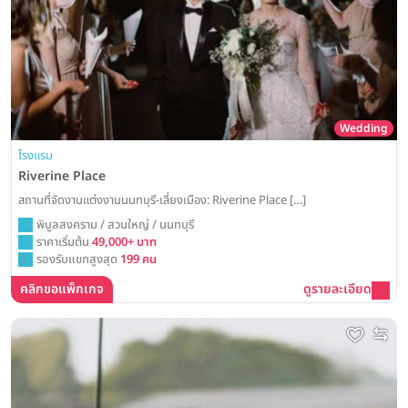
Wedding
โรงแรม
Riverine Place
สถานที่จัดงานแต่งงานนนทบุรี-เลี่ยงเมือง: Riverine Place […]
พิบูลสงคราม / สวนใหญ่ / นนทบุรี
ราคาเริ่มต้น
49,000+ บาท
รองรับแขกสูงสุด
199 คน
คลิกขอแพ็กเกจ
ดูรายละเอียด