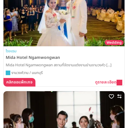
Wedding
โรงแรม
Mida Hotel Ngamwongwan
Mida Hotel Ngamwongwan สถานที่จัดงานแต่งงานย่านงามวงศ์ว […]
งามวงศ์วาน / นนทบุรี
คลิกขอแพ็กเกจ
ดูรายละเอียด