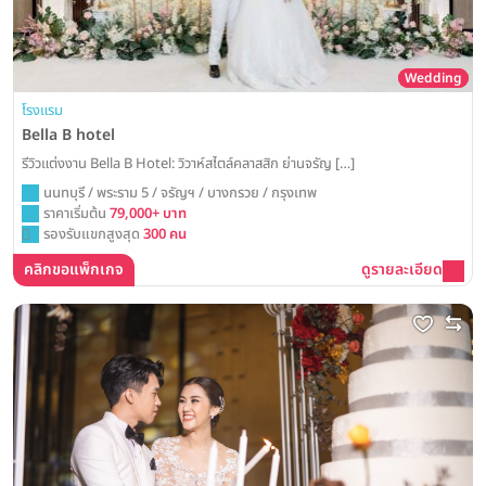
Wedding
โรงแรม
Bella B hotel
รีวิวแต่งงาน Bella B Hotel: วิวาห์สไตล์คลาสสิก ย่านจรัญ […]
นนทบุรี / พระราม 5 / จรัญฯ / บางกรวย / กรุงเทพ
ราคาเริ่มต้น
79,000+ บาท
รองรับแขกสูงสุด
300 คน
คลิกขอแพ็กเกจ
ดูรายละเอียด