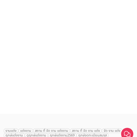
เลือก
1
รายการ
งานแต่ง
แต่งงาน
สถาน ที่ จัด งาน แต่งงาน
สถาน ที่ จัด งาน แต่ง
จัด งาน แต่ง
ฤกษ์แต่งงาน
ดูฤกษ์แต่งงาน
ฤกษ์แต่งงาน2569
ฤกษ์จดทะเบียนสมรส