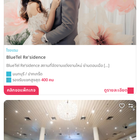
โรงแรม
BlueTel Re'sidence
BlueTel Re’sidence สถานที่จัดงานแต่งงานใหม่ ย่านดอนเมือ […]
นนทบุรี / ปากเกร็ด
รองรับแขกสูงสุด
400 คน
คลิกขอแพ็กเกจ
ดูรายละเอียด