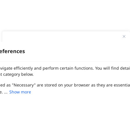
ทาง Weddinglist จะเก็บรักษาข้อมูลความลับของลูกค้าโดยจะไม่เปิด
เผยข้อมูลต่อสาธารณชน เพื่อประโยชน์สูงสุดในการเข้าถึงข้อมูลและ
eferences
สิทธิพิเศษต่าง ๆ ของทางโรงแรมและสถานที่จัดงานแต่งงาน
งานแต่ง
แต่งงาน
สถาน ที่ จัด งาน แต่งงาน
สถาน ที่ จัด งาน แต่ง
จัด งาน แต่ง
เลือก
1
รายการ
เพื่อประสิทธิภาพในการใช้งาน Website Weddinglist ที่ดียิ่งขึ้น
vigate efficiently and perform certain functions. You will find det
ฤกษ์แต่งงาน
ดูฤกษ์แต่งงาน
ฤกษ์แต่งงาน2569
ฤกษ์จดทะเบียนสมรส
กรุณายอมรับคุกกี้
ผู้ให้บริการจัดหาสถานที่งานแต่งงาน
การ์ด แต่งงาน
ชุด แต่งงาน
ชุด เจ้าสาว
t category below.
ช่างแต่งหน้าเจ้าสาว
ของ ชำร่วย งาน แต่ง
ของ รับไหว้ งาน แต่ง
ชุด แต่งงาน เรียบๆ
ฉาก แต่งงาน
แบบ การ์ด แต่งงาน
งาน แต่ง ใน สวน
พิธี แต่งงาน
zed as "Necessary" are stored on your browser as they are essentia
ยอมรับคุกกี้
จัดงานแต่งงาน งบ 200000
จัดงานแต่งงาน งบ 300000
จัดงานแต่งงาน งบ 500000
จัดงานแต่งงาน งบ 700000-1000000
. ...
Show more
เปรียบเทียบ
The Eros Grand Wedding
Baan Dusit Thani
รัตนพิมาน
Tango Woods Studio
LA CHAPELLE
CDC Ballroom
Sindhorn Kempinski
Pullman
Chercharn
เรือนเจ้าสาว
VALA Hua Hin
Grande Centre Point
Wedding at IMPACT
Gaysorn Urban Resort
Kimpton Maa-Lai Bangkok
Grande Centre Point
ired to enable the basic features of this site, such as providing se
เรือนนพเก้า
Nathong Banquet Hall
Movenpick BDMS
JW Marriott
ferences. These cookies do not store any personally identifiable d
SIAMDASADA เขาใหญ่
Arundara
Jim Thompson
Tolani เกาะกูด
Chatrium Grand Bangkok
The Peninsula Bangkok
TRUE ICON HALL