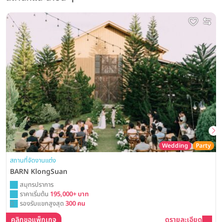
Wedding
Party
สถานที่จัดงานแต่ง
BARN KlongSuan
สมุทรปราการ
ราคาเริ่มต้น
195,000+ บาท
รองรับแขกสูงสุด
300 คน
คลิกขอแพ็กเกจ
ดูรายละเอียด