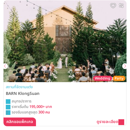
Wedding
Party
สถานที่จัดงานแต่ง
BARN KlongSuan
สมุทรปราการ
ราคาเริ่มต้น
195,000+ บาท
รองรับแขกสูงสุด
300 คน
คลิกขอแพ็กเกจ
ดูรายละเอียด