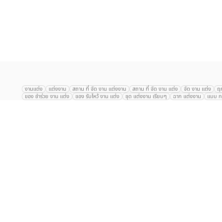
เลือก
1
รายการ
งานแต่ง
แต่งงาน
สถาน ที่ จัด งาน แต่งงาน
สถาน ที่ จัด งาน แต่ง
จัด งาน แต่ง
ฤ
ของ ชำร่วย งาน แต่ง
ของ รับไหว้ งาน แต่ง
ชุด แต่งงาน เรียบๆ
ฉาก แต่งงาน
แบบ กา
The Eros Grand Wedding
Baan Dusit Thani
รัตนพิมาน
Tango Woods Stud
Gaysorn Urban Resort
Kimpton Maa-Lai Bangkok
Grande Centre Point
The Peninsula Bangkok
TRUE ICON HALL
Reignwood Park
Graph Hotel
Courtyard
Conrad Bangkok
Hotel Nikko
The Sukosol
Millennium Hilt
Alexander Hotel
Crowne Plaza
Avana Grand Hotel and Convention Centr
Dusit Gourmet Event
Shanghai Mansion
RARIN
Novotel Siam Square
Centara Grand
Montien Riverside
Anantara Riverside
Century Park
G
Eastin Grand Hotel Sathorn
Prince Palace Hotel Bangkok
Tolani กุยบุรี
P
Arnoma Grand Bangkok
Radisson Blu Plaza Bangkok
ANA ANAN พัทยา
The Berkeley
AVANI+ Riverside Bangkok Hotel
ibis Styles
Hotel Nikko ชลบ
Marrakesh Hua Hin Resort & Spa
Hilton สุขุมวิท
Avani+ หัวหิน
S31 Sukhum
Chatrium Riverside Bangkok
My Beach Resort ภูเก็ต
Korean Artiz Studio 