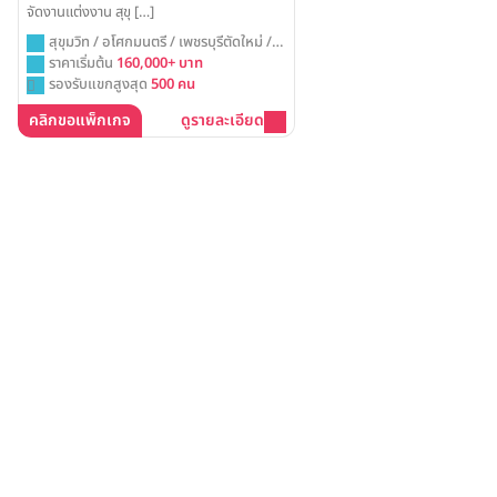
จัดงานแต่งงาน สุขุ […]
สุขุมวิท / อโศกมนตรี / เพชรบุรีตัดใหม่ /
กรุงเทพ
ราคาเริ่มต้น
160,000+ บาท
รองรับแขกสูงสุด
500 คน
คลิกขอแพ็กเกจ
ดูรายละเอียด