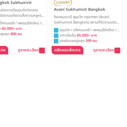
ngkok Sukhumvit
LUXURY
Avani Sukhumvit Bangkok
ายแห่งความโรแมนติกใจกลาง
ี่จัดงานแต่งงานซึ่งความหรูหรา
โรงแรมอวานี สุขุมวิท กรุงเทพฯ (Avani
บันดาลใจจากศิลปะการใช้ชีวิต
Sukhumvit Bangkok) สถานที่จัดงานแต่ง
 อโศกมนตรี / เพชรบุรีตัดใหม่ /
Sofitel Bangkok Sukhumvit
สไตล์ City Lifestyle บนถนนสุขุมวิท โดดเด่น
้น
60,000+ บาท
สุขุมวิท / อโศกมนตรี / เพชรบุรีตัดใหม่ /
งานแต่งที่พร้อมเนรมิตวันสำคัญ
ด้วยโลเคชั่นที่เดินทางสะดวกสบายมีทางเชื่อม
สูงสุด
800 คน
กรุงเทพ
ราคาเริ่มต้น
65,000+ บาท
ามและน่าประทับใจ ด้วยห้องแก
ติด BTS อ่อนนุช พร้อมห้องบอลรูมเพดานสูง
รองรับแขกสูงสุด
599 คน
างามและทีมงานมืออาชีพ
โปร่ง รองรับแขกสูงสุด 600 ท่าน
Weddinglist ได้รวบรวมข้อมูลแพ็คเกจ
เกจ
ดูรายละเอียด
คลิกขอแพ็กเกจ
ดูรายละเอียด
แต่งงานและราคาล่าสุดมาให้ครบแล้วที่นี่