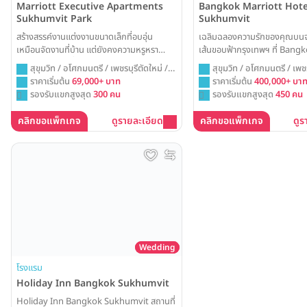
Marriott Executive Apartments
Bangkok Marriott Hote
Sukhumvit Park
Sukhumvit
สร้างสรรค์งานแต่งงานขนาดเล็กที่อบอุ่น
เฉลิมฉลองความรักของคุณบนจุ
เหมือนจัดงานที่บ้าน แต่ยังคงความหรูหรา
เส้นขอบฟ้ากรุงเทพฯ ที่ Bang
ใจกลางสุขุมวิท ที่ Marriott Executive
Hotel Sukhumvit ให้ Octav
สุขุมวิท / อโศกมนตรี / เพชรบุรีตัดใหม่ /
สุขุมวิท / อโศกมนตรี / เพชร
Apartments Sukhumvit Park พร้อมมอบ
Bar เป็นฉากหลังของ After Par
กรุงเทพ
ราคาเริ่มต้น
69,000+ บาท
กรุงเทพ
ราคาเริ่มต้น
400,000+ บา
ความเป็นกันเองและความประทับใจให้แก่แขก
เลือกจัดงานในห้องบอลรูมสุดหรู เ
รองรับแขกสูงสุด
300 คน
รองรับแขกสูงสุด
450 คน
คนสำคัญของคุณ
ตื่นตาตื่นใจและสมบูรณ์แบบ
คลิกขอแพ็กเกจ
ดูรายละเอียด
คลิกขอแพ็กเกจ
ดูร
Wedding
โรงแรม
Holiday Inn Bangkok Sukhumvit
Holiday Inn Bangkok Sukhumvit สถานที่