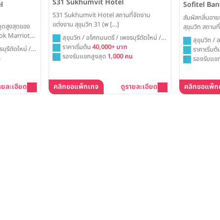
S31 Sukhumvit Hotel
Sofitel Ba
l
S31 Sukhumvit Hotel สถานที่จัดงาน
สัมผัสกลิ่นอ
แต่งงาน สุขุมวิท 31 (พ […]
ดสูงสุดของ
สุขุมวิท สถานท
kok Marriott
มาพร้อมกับแรง
สุขุมวิท / อโศกมนตรี / เพชรบุรีตัดใหม่ /
สุขุมวิท /
e Rooftop
แบบฝรั่งเศส 
กรุงเทพ
ราคาเริ่มต้น
40,000+ บาท
บุรีตัดใหม่ /
กรุงเทพ
ราคาเริ่มต
ty สุดชิค หรือ
คือสถานที่จัด
รองรับแขกสูงสุด
1,000 คน
ท
รองรับแขก
พื่อค่ำคืนที่น่า
ของคุณให้งดง
รนด์บอลรูมสง่
ายละเอียด
คลิกขอแพ็กเกจ
ดูรายละเอียด
คลิกขอแพ็ก