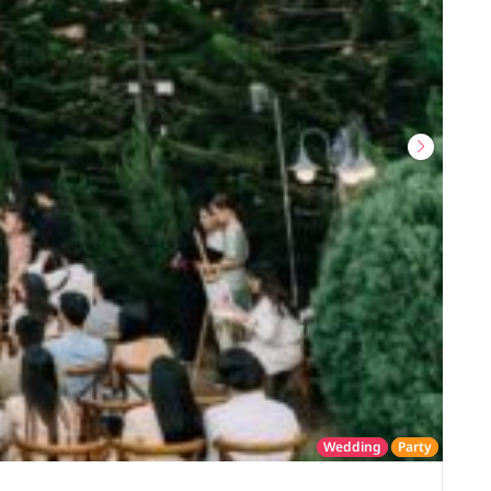
Wedding
Party
โรงแรม