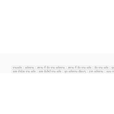
เลือก
1
รายการ
งานแต่ง
แต่งงาน
สถาน ที่ จัด งาน แต่งงาน
สถาน ที่ จัด งาน แต่ง
จัด งาน แต่ง
ฤ
ของ ชำร่วย งาน แต่ง
ของ รับไหว้ งาน แต่ง
ชุด แต่งงาน เรียบๆ
ฉาก แต่งงาน
แบบ กา
The Eros Grand Wedding
Baan Dusit Thani
รัตนพิมาน
Tango Woods Stud
Gaysorn Urban Resort
Kimpton Maa-Lai Bangkok
Grande Centre Point
The Peninsula Bangkok
TRUE ICON HALL
Reignwood Park
Graph Hotel
Courtyard
Conrad Bangkok
Hotel Nikko
The Sukosol
Millennium Hilt
Alexander Hotel
Crowne Plaza
Avana Grand Hotel and Convention Centr
Dusit Gourmet Event
Shanghai Mansion
RARIN
Novotel Siam Square
Centara Grand
Montien Riverside
Anantara Riverside
Century Park
G
Eastin Grand Hotel Sathorn
Prince Palace Hotel Bangkok
Tolani กุยบุรี
P
Arnoma Grand Bangkok
Radisson Blu Plaza Bangkok
ANA ANAN พัทยา
The Berkeley
AVANI+ Riverside Bangkok Hotel
ibis Styles
Hotel Nikko ชลบ