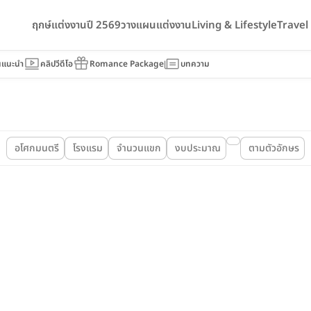
ฤกษ์แต่งงานปี 2569
วางแผนแต่งงาน
Living & Lifestyle
Trave
นแนะนำ
คลิปวีดีโอ
Romance Package
บทความ
อโศกมนตรี
โรงแรม
จำนวนแขก
งบประมาณ
ตามตัวอักษร