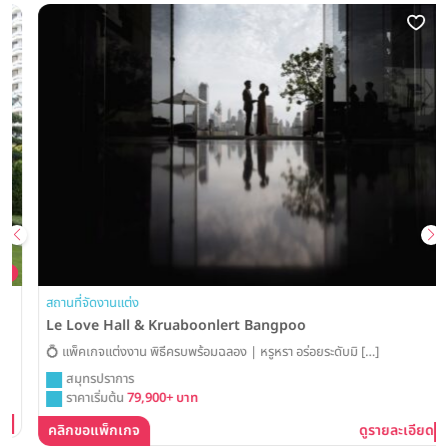
สถานที่จัดงานแต่ง
Le Love Hall & Kruaboonlert Bangpoo
💍 แพ็คเกจแต่งงาน พิธีครบพร้อมฉลอง | หรูหรา อร่อยระดับมิ […]
สมุทรปราการ
ราคาเริ่มต้น
79,900+ บาท
คลิกขอแพ็กเกจ
ดูรายละเอียด