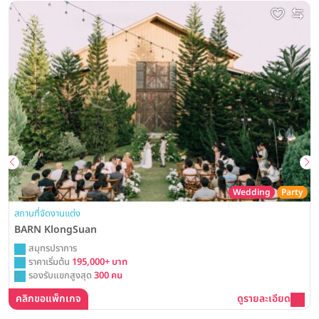
Wedding
Party
สถานที่จัดงานแต่ง
BARN KlongSuan
สมุทรปราการ
ราคาเริ่มต้น
195,000+ บาท
รองรับแขกสูงสุด
300 คน
คลิกขอแพ็กเกจ
ดูรายละเอียด