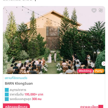
Wedding
Party
สถานที่จัดงานแต่ง
BARN KlongSuan
สมุทรปราการ
ราคาเริ่มต้น
195,000+ บาท
รองรับแขกสูงสุด
300 คน
คลิกขอแพ็กเกจ
ดูรายละเอียด