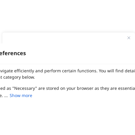
ทาง Weddinglist จะเก็บรักษาข้อมูลความลับของลูกค้าโดยจะไม่เปิด
เผยข้อมูลต่อสาธารณชน เพื่อประโยชน์สูงสุดในการเข้าถึงข้อมูลและ
eferences
สิทธิพิเศษต่าง ๆ ของทางโรงแรมและสถานที่จัดงานแต่งงาน
งานแต่ง
แต่งงาน
สถาน ที่ จัด งาน แต่งงาน
สถาน ที่ จัด งาน แต่ง
จัด งาน แต่ง
เลือก
1
รายการ
เพื่อประสิทธิภาพในการใช้งาน Website Weddinglist ที่ดียิ่งขึ้น
vigate efficiently and perform certain functions. You will find det
ฤกษ์แต่งงาน
ดูฤกษ์แต่งงาน
ฤกษ์แต่งงาน2569
ฤกษ์จดทะเบียนสมรส
กรุณายอมรับคุกกี้
ผู้ให้บริการจัดหาสถานที่งานแต่งงาน
การ์ด แต่งงาน
ชุด แต่งงาน
ชุด เจ้าสาว
t category below.
ช่างแต่งหน้าเจ้าสาว
ของ ชำร่วย งาน แต่ง
ของ รับไหว้ งาน แต่ง
ชุด แต่งงาน เรียบๆ
ฉาก แต่งงาน
แบบ การ์ด แต่งงาน
งาน แต่ง ใน สวน
พิธี แต่งงาน
zed as "Necessary" are stored on your browser as they are essentia
ยอมรับคุกกี้
จัดงานแต่งงาน งบ 200000
จัดงานแต่งงาน งบ 300000
จัดงานแต่งงาน งบ 500000
จัดงานแต่งงาน งบ 700000-1000000
. ...
Show more
เปรียบเทียบ
The Eros Grand Wedding
Baan Dusit Thani
รัตนพิมาน
Tango Woods Studio
LA CHAPELLE
CDC Ballroom
Sindhorn Kempinski
Pullman
Chercharn
เรือนเจ้าสาว
VALA Hua Hin
Grande Centre Point
Wedding at IMPACT
Gaysorn Urban Resort
Kimpton Maa-Lai Bangkok
Grande Centre Point
ired to enable the basic features of this site, such as providing se
เรือนนพเก้า
Nathong Banquet Hall
Movenpick BDMS
JW Marriott
ferences. These cookies do not store any personally identifiable d
SIAMDASADA เขาใหญ่
Arundara
Jim Thompson
Tolani เกาะกูด
Chatrium Grand Bangkok
The Peninsula Bangkok
TRUE ICON HALL