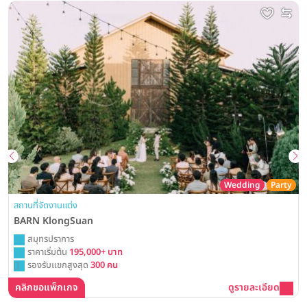
Wedding
Party
สถานที่จัดงานแต่ง
BARN KlongSuan
สมุทรปราการ
ราคาเริ่มต้น
195,000+ บาท
รองรับแขกสูงสุด
300 คน
คลิกขอแพ็กเกจ
ดูรายละเอียด