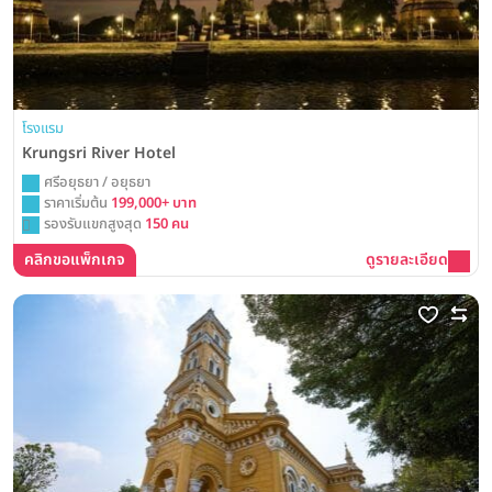
โรงแรม
Krungsri River Hotel
ศรีอยุธยา / อยุธยา
ราคาเริ่มต้น
199,000+ บาท
รองรับแขกสูงสุด
150 คน
คลิกขอแพ็กเกจ
ดูรายละเอียด