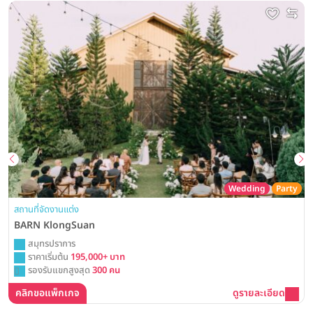
Wedding
Party
สถานที่จัดงานแต่ง
BARN KlongSuan
สมุทรปราการ
ราคาเริ่มต้น
195,000+ บาท
รองรับแขกสูงสุด
300 คน
คลิกขอแพ็กเกจ
ดูรายละเอียด