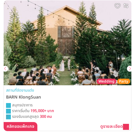
Wedding
Party
สถานที่จัดงานแต่ง
BARN KlongSuan
สมุทรปราการ
ราคาเริ่มต้น
195,000+ บาท
รองรับแขกสูงสุด
300 คน
คลิกขอแพ็กเกจ
ดูรายละเอียด