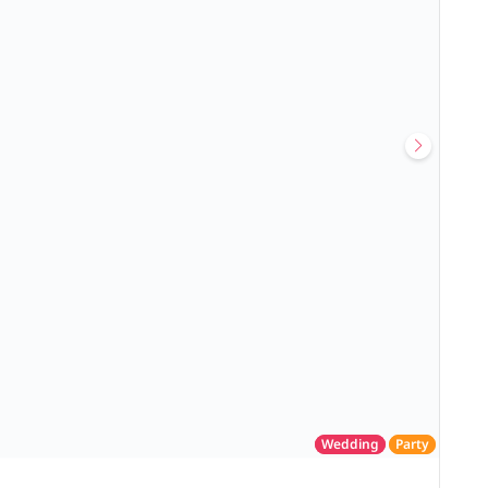
Wedding
Party
โรงแรม