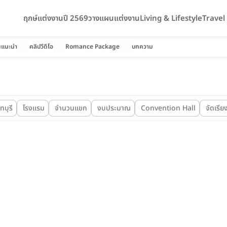
ฤกษ์แต่งงานปี 2569
วางแผนแต่งงาน
Living & Lifestyle
Trave
นแนะนำ
คลิปวีดีโอ
Romance Package
บทความ
บุรี
โรงแรม
จำนวนแขก
งบประมาณ
Convention Hall
จัดเรีย