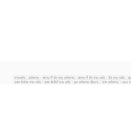
เลือก
1
รายการ
งานแต่ง
แต่งงาน
สถาน ที่ จัด งาน แต่งงาน
สถาน ที่ จัด งาน แต่ง
จัด งาน แต่ง
ฤ
ของ ชำร่วย งาน แต่ง
ของ รับไหว้ งาน แต่ง
ชุด แต่งงาน เรียบๆ
ฉาก แต่งงาน
แบบ กา
The Eros Grand Wedding
Baan Dusit Thani
รัตนพิมาน
Tango Woods Stud
Gaysorn Urban Resort
Kimpton Maa-Lai Bangkok
Grande Centre Point
The Peninsula Bangkok
TRUE ICON HALL
Reignwood Park
Graph Hotel
Courtyard
Conrad Bangkok
Hotel Nikko
The Sukosol
Millennium Hilt
Alexander Hotel
Crowne Plaza
Avana Grand Hotel and Convention Centr
Dusit Gourmet Event
Shanghai Mansion
RARIN
Novotel Siam Square
Centara Grand
Montien Riverside
Anantara Riverside
Century Park
G
Eastin Grand Hotel Sathorn
Prince Palace Hotel Bangkok
Tolani กุยบุรี
P
Arnoma Grand Bangkok
Radisson Blu Plaza Bangkok
ANA ANAN พัทยา
The Berkeley
AVANI+ Riverside Bangkok Hotel
ibis Styles
Hotel Nikko ชลบ