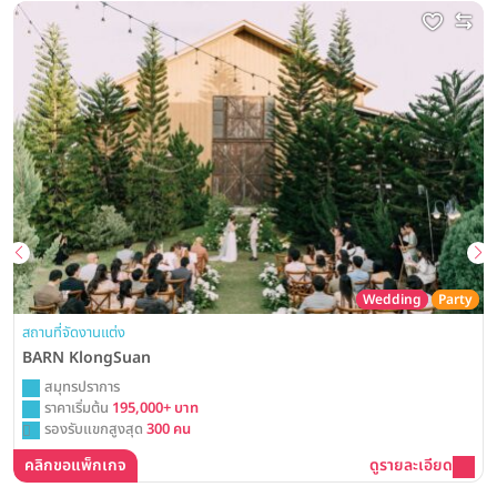
Wedding
Party
สถานที่จัดงานแต่ง
BARN KlongSuan
สมุทรปราการ
ราคาเริ่มต้น
195,000+ บาท
รองรับแขกสูงสุด
300 คน
คลิกขอแพ็กเกจ
ดูรายละเอียด