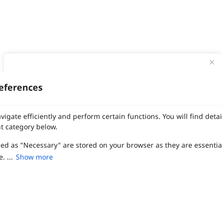
ทาง Weddinglist จะเก็บรักษาข้อมูลความลับของลูกค้าโดยจะไม่เปิด
เผยข้อมูลต่อสาธารณชน เพื่อประโยชน์สูงสุดในการเข้าถึงข้อมูลและ
eferences
สิทธิพิเศษต่าง ๆ ของทางโรงแรมและสถานที่จัดงานแต่งงาน
งานแต่ง
แต่งงาน
สถาน ที่ จัด งาน แต่งงาน
สถาน ที่ จัด งาน แต่ง
จัด งาน แต่ง
ฤกษ์แต่งงาน
ดูฤกษ์แต่งงาน
ฤกษ์แต่งงาน2569
ฤกษ์จดทะเบียนสมรส
เลือก
1
รายการ
เพื่อประสิทธิภาพในการใช้งาน Website Weddinglist ที่ดียิ่งขึ้น
vigate efficiently and perform certain functions. You will find det
ผู้ให้บริการจัดหาสถานที่งานแต่งงาน
การ์ด แต่งงาน
ชุด แต่งงาน
ชุด เจ้าสาว
กรุณายอมรับคุกกี้
t category below.
ช่างแต่งหน้าเจ้าสาว
ของ ชำร่วย งาน แต่ง
ของ รับไหว้ งาน แต่ง
ชุด แต่งงาน เรียบๆ
ฉาก แต่งงาน
แบบ การ์ด แต่งงาน
งาน แต่ง ใน สวน
พิธี แต่งงาน
จัดงานแต่งงาน งบ 200000
จัดงานแต่งงาน งบ 300000
จัดงานแต่งงาน งบ 500000
zed as "Necessary" are stored on your browser as they are essentia
ยอมรับคุกกี้
จัดงานแต่งงาน งบ 700000-1000000
. ...
Show more
เปรียบเทียบ
The Eros Grand Wedding
Baan Dusit Thani
รัตนพิมาน
Tango Woods Studio
LA CHAPELLE
CDC Ballroom
Sindhorn Kempinski
Pullman
Chercharn
เรือนเจ้าสาว
VALA Hua Hin
Grande Centre Point
Wedding at IMPACT
Gaysorn Urban Resort
Kimpton Maa-Lai Bangkok
Grande Centre Point
เรือนนพเก้า
Nathong Banquet Hall
Movenpick BDMS
JW Marriott
ired to enable the basic features of this site, such as providing se
SIAMDASADA เขาใหญ่
Arundara
Jim Thompson
Tolani เกาะกูด
ferences. These cookies do not store any personally identifiable d
Chatrium Grand Bangkok
The Peninsula Bangkok
TRUE ICON HALL
Reignwood Park
Graph Hotels
Tanwa The Food Project
บ้านวรรณกวี