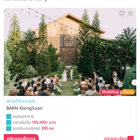
Wedding
Party
สถานที่จัดงานแต่ง
BARN KlongSuan
สมุทรปราการ
ราคาเริ่มต้น
195,000+ บาท
รองรับแขกสูงสุด
300 คน
คลิกขอแพ็กเกจ
ดูรายละเอียด