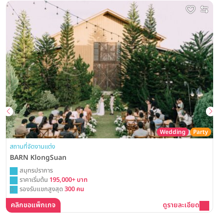
Wedding
Party
สถานที่จัดงานแต่ง
BARN KlongSuan
สมุทรปราการ
ราคาเริ่มต้น
195,000+ บาท
รองรับแขกสูงสุด
300 คน
คลิกขอแพ็กเกจ
ดูรายละเอียด